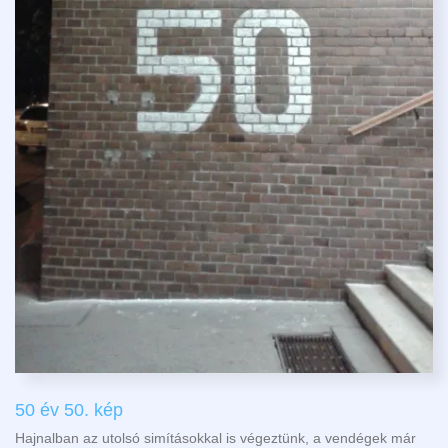
50 év 50. kép
Hajnalban az utolsó simításokkal is végeztünk, a vendégek már