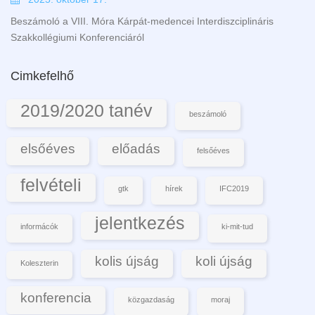
Beszámoló a VIII. Móra Kárpát-medencei Interdiszciplináris
Szakkollégiumi Konferenciáról
Cimkefelhő
2019/2020 tanév
beszámoló
elsőéves
előadás
felsőéves
felvételi
gtk
hírek
IFC2019
jelentkezés
informácók
ki-mit-tud
kolis újság
koli újság
Koleszterin
konferencia
közgazdaság
moraj