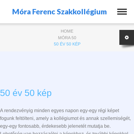
Móra Ferenc Szakkollégium
HOME
MÓRA 50
50 ÉV 50 KÉP
50 év 50 kép
A rendezvényig minden egyes napon egy-egy régi képet
fogunk feltölteni, amely a kollégiumot és annak szellemiségét,
egy-egy fontosabb, érdekesebb jelenetét mutatja be.
Lehetőség van hozzászólni a képekhez, és további képekkel