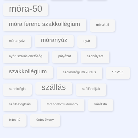
móra-50
móra ferenc szakkollégium
mórakoli
móranyúz
móra nyúz
nyár
nyári szálláslehetőség
pályázat
szabályzat
szakkollégium
szakkollégiumi kurzus
SZMSZ
szállás
szociológia
szállásdíjjak
szállásfoglalás
társadalomtudomány
várólista
értesítő
öntevékeny