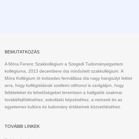
BEMUTATKOZÁS
A Móra Ferenc Szakkollégium a Szegedi Tudományegyetem
kollégiuma, 2013 decembere óta minősített szakkollégium. A
Móra Kollégium öt évtizedes fennállása óta nagy hangsúlyt fektet
arra, hogy kollégistáinak szellemi otthonul is szolgáljon, hogy
feltételeket és lehetőségeket teremtsen a hallgatók szakmai
továbbfejlődéséhez, sokoldalú képzéséhez, a nemzeti és az
egyetemes kultúra és tudomány értékeinek közvetítéséhez.
TOVÁBBI LINKEK