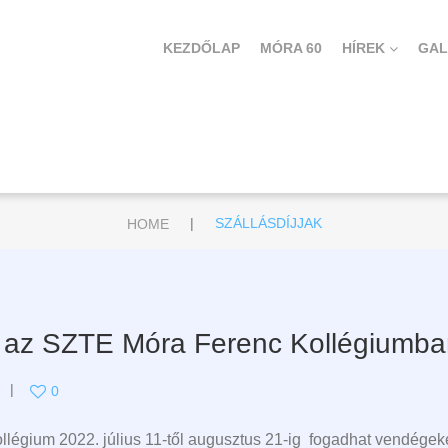
KEZDŐLAP
MÓRA 60
HÍREK
GAL
|
HOME
SZÁLLÁSDÍJJAK
g az SZTE Móra Ferenc Kollégiumb
0
gium 2022. július 11-től augusztus 21-ig fogadhat vendégeket