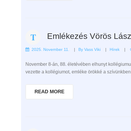
Emlékezés Vörös Lászl
2025. November 11.
By
Vass Viki
Hírek
November 8-án, 88. életévében elhunyt kollégiumun
vezette a kollégiumot, emléke örökké a szívünkben
READ MORE