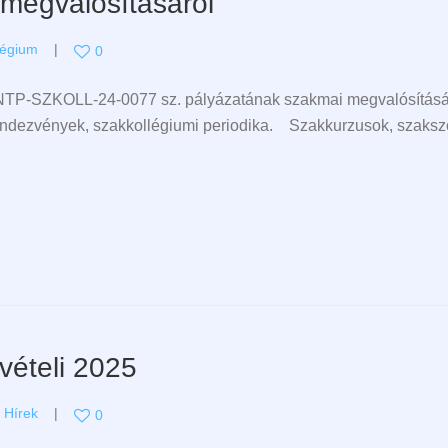
megvalósításáról
légium
0
TP-SZKOLL-24-0077 sz. pályázatának szakmai megvalósításár
 rendezvények, szakkollégiumi periodika. Szakkurzusok, szak
vételi 2025
,
Hírek
0