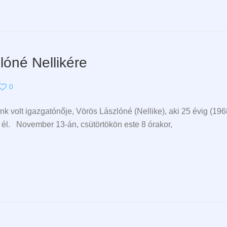
óné Nellikére
0
k volt igazgatónője, Vörös Lászlóné (Nellike), aki 25 évig (19
 él. November 13-án, csütörtökön este 8 órakor,