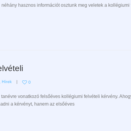
néhány hasznos információt osztunk meg veletek a kollégiumi 
lvételi
,
Hírek
0
 tanévre vonatkozó felsőéves kollégiumi felvételi kérvény. Aho
beadni a kérvényt, hanem az elsőéves