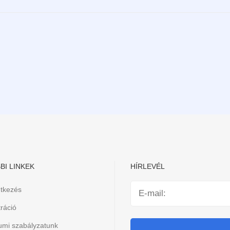
BI LINKEK
HÍRLEVÉL
ntkezés
ráció
iumi szabályzatunk