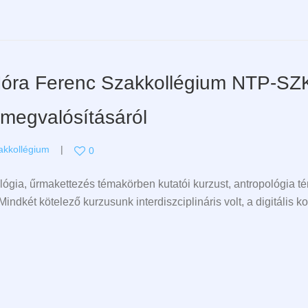
óra Ferenc Szakkollégium NTP-SZ
megvalósításáról
akkollégium
0
ógia, űrmakettezés témakörben kutatói kurzust, antropológia t
ndkét kötelező kurzusunk interdiszciplináris volt, a digitális ko