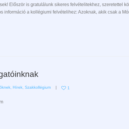
sek! Először is gratulálunk sikeres felvételitekhez, szeretettel
információ a kollégiumi felvételihez: Azoknak, akik csak a M
lgatóinknak
zőknek
,
Hírek
,
Szakkollégium
1
um