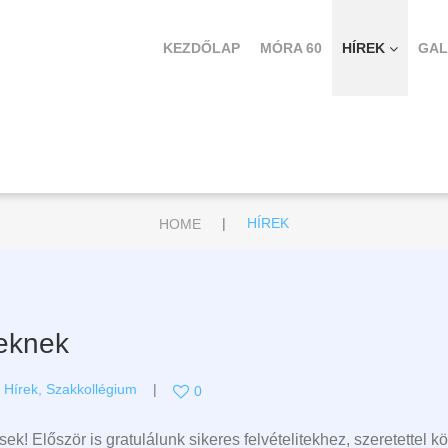
KEZDŐLAP
MÓRA 60
HÍREK
GAL
|
HOME
HÍREK
seknek
,
Hírek
,
Szakkollégium
0
sek! Először is gratulálunk sikeres felvételitekhez, szeretettel