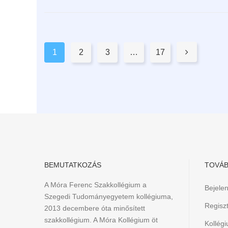
Pages:
1
2
3
…
17

BEMUTATKOZÁS
TOVÁB
A Móra Ferenc Szakkollégium a
Bejele
Szegedi Tudományegyetem kollégiuma,
Regiszt
2013 decembere óta minősített
szakkollégium. A Móra Kollégium öt
Kollég