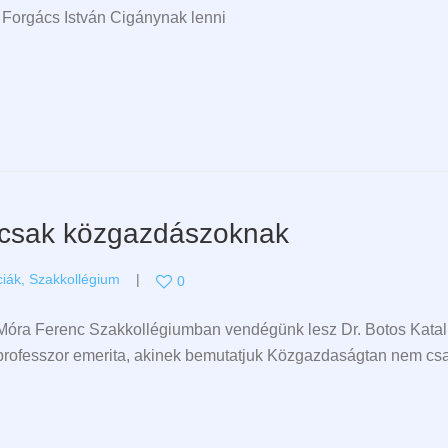
. Forgács István Cigánynak lenni
csak közgazdászoknak
ciák
,
Szakkollégium
0
E Móra Ferenc Szakkollégiumban vendégünk lesz Dr. Botos Katal
, professzor emerita, akinek bemutatjuk Közgazdaságtan nem cs