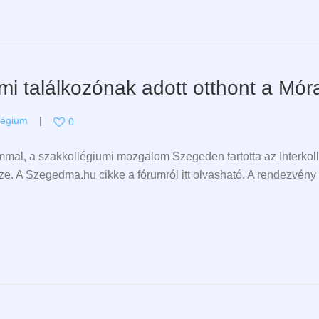
mi találkozónak adott otthont a Mór
légium
0
ommal, a szakkollégiumi mozgalom Szegeden tartotta az Interkol
ze. A Szegedma.hu cikke a fórumról itt olvasható. A rendezvény f