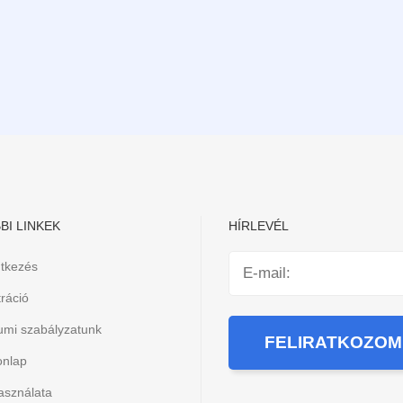
BI LINKEK
HÍRLEVÉL
ntkezés
ráció
iumi szabályzatunk
onlap
asználata