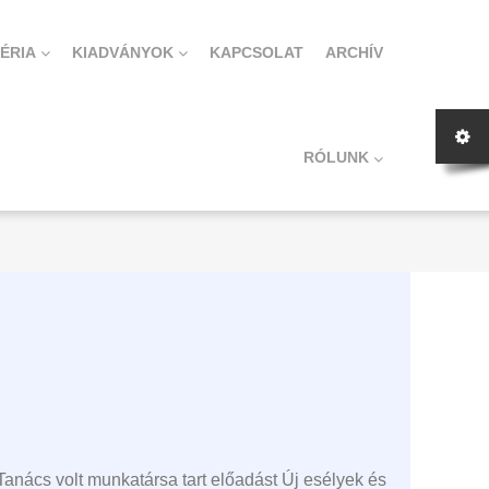
ÉRIA
KIADVÁNYOK
KAPCSOLAT
ARCHÍV
RÓLUNK
nács volt munkatársa tart előadást Új esélyek és