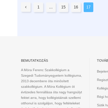
Pages:

1
…
15
16
17
BEMUTATKOZÁS
TOVÁB
A Móra Ferenc Szakkollégium a
Bejele
Szegedi Tudományegyetem kollégiuma,
Regiszt
2013 decembere óta minősített
szakkollégium. A Móra Kollégium öt
Kollég
évtizedes fennállása óta nagy hangsúlyt
Régi h
fektet arra, hogy kollégistáinak szellemi
otthonul is szolgáljon, hogy feltételeket
Sütik h