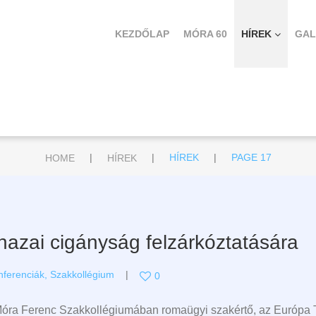
KEZDŐLAP
MÓRA 60
HÍREK
GAL
|
|
|
HOME
HÍREK
HÍREK
PAGE 17
 hazai cigányság felzárkóztatására
nferenciák
,
Szakkollégium
0
Móra Ferenc Szakkollégiumában romaügyi szakértő, az Európa Ta