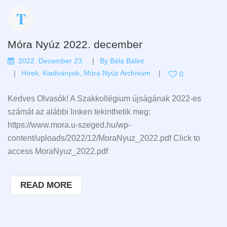
Móra Nyúz 2022. december
2022. December 23.
By
Béla Bálint
Hírek
,
Kiadványok
,
Móra Nyúz Archívum
0
Kedves Olvasók! A Szakkollégium újságának 2022-es
számát az alábbi linken tekinthetik meg:
https://www.mora.u-szeged.hu/wp-
content/uploads/2022/12/MoraNyuz_2022.pdf Click to
access MoraNyuz_2022.pdf
READ MORE