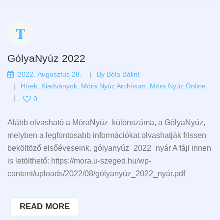
GólyaNyúz 2022
2022. Augusztus 28.
By
Béla Bálint
Hírek
,
Kiadványok
,
Móra Nyúz Archívum
,
Móra Nyúz Online
0
Alább olvasható a MóraNyúz különszáma, a GólyaNyúz,
melyben a legfontosabb információkat olvashatják frissen
beköltöző elsőéveseink. gólyanyúz_2022_nyár A fájl innen
is letölthető: https://mora.u-szeged.hu/wp-
content/uploads/2022/08/gólyanyúz_2022_nyár.pdf
READ MORE