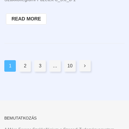
READ MORE
Pages:
1
2
3
…
10

BEMUTATKOZÁS