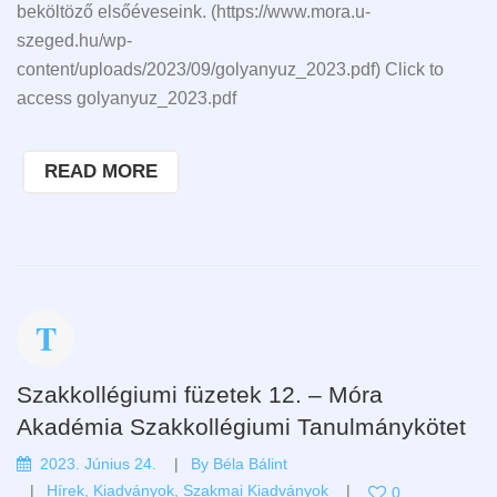
beköltöző elsőéveseink. (https://www.mora.u-
szeged.hu/wp-
content/uploads/2023/09/golyanyuz_2023.pdf) Click to
access golyanyuz_2023.pdf
READ MORE
Szakkollégiumi füzetek 12. – Móra
Akadémia Szakkollégiumi Tanulmánykötet
2023. Június 24.
By
Béla Bálint
Hírek
,
Kiadványok
,
Szakmai Kiadványok
0