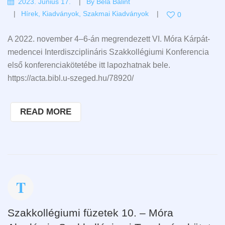
2023. Június 17.
By
Béla Bálint
Hírek
,
Kiadványok
,
Szakmai Kiadványok
0
A 2022. november 4–6-án megrendezett VI. Móra Kárpát-
medencei Interdiszciplináris Szakkollégiumi Konferencia
első konferenciakötetébe itt lapozhatnak bele.
https://acta.bibl.u-szeged.hu/78920/
READ MORE
Szakkollégiumi füzetek 10. – Móra