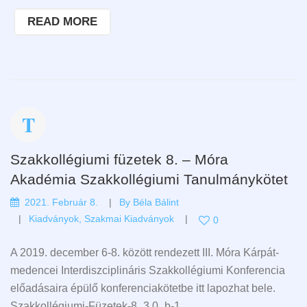
READ MORE
Szakkollégiumi füzetek 8. – Móra
Akadémia Szakkollégiumi Tanulmánykötet
2021. Február 8.
By
Béla Bálint
Kiadványok
,
Szakmai Kiadványok
0
A 2019. december 6-8. között rendezett III. Móra Kárpát-
medencei Interdiszciplináris Szakkollégiumi Konferencia
előadásaira épülő konferenciakötetbe itt lapozhat bele.
Szakkollégiumi-Füzetek-8_3.0_b-1