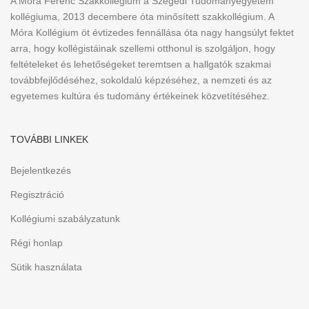
A Móra Ferenc Szakkollégium a Szegedi Tudományegyetem
kollégiuma, 2013 decembere óta minősített szakkollégium. A
Móra Kollégium öt évtizedes fennállása óta nagy hangsúlyt fektet
arra, hogy kollégistáinak szellemi otthonul is szolgáljon, hogy
feltételeket és lehetőségeket teremtsen a hallgatók szakmai
továbbfejlődéséhez, sokoldalú képzéséhez, a nemzeti és az
egyetemes kultúra és tudomány értékeinek közvetítéséhez.
TOVÁBBI LINKEK
Bejelentkezés
Regisztráció
Kollégiumi szabályzatunk
Régi honlap
Sütik használata