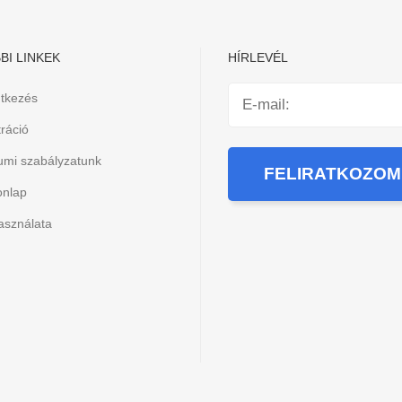
BI LINKEK
HÍRLEVÉL
ntkezés
ráció
iumi szabályzatunk
onlap
asználata