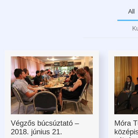
All
Ku
Végzős búcsúztató –
Móra 
2018. június 21.
középi