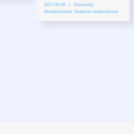
2017.08.05
| Közösségi
Rendezvények, Szakmai rendezvények