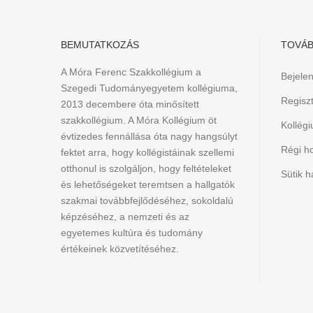
BEMUTATKOZÁS
TOVÁB
A Móra Ferenc Szakkollégium a
Bejele
Szegedi Tudományegyetem kollégiuma,
Regiszt
2013 decembere óta minősített
szakkollégium. A Móra Kollégium öt
Kollég
évtizedes fennállása óta nagy hangsúlyt
Régi h
fektet arra, hogy kollégistáinak szellemi
otthonul is szolgáljon, hogy feltételeket
Sütik h
és lehetőségeket teremtsen a hallgatók
szakmai továbbfejlődéséhez, sokoldalú
képzéséhez, a nemzeti és az
egyetemes kultúra és tudomány
értékeinek közvetítéséhez.