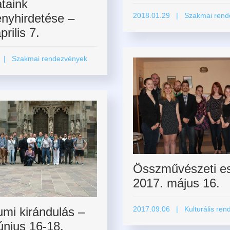
taink
nyhirdetése –
2018.01.29
| Szakmai rend
rilis 7.
| Szakmai rendezvények
Összművészeti es
2017. május 16.
umi kirándulás –
2017.09.06
| Kulturális ren
únius 16-18.