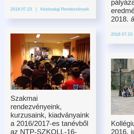
pályáza
2018.07.23
| Közösségi Rendezvények
eredmé
2018. áp
2018.07.23
Szakmai
rendezvényeink,
kurzusaink, kiadványaink
a 2016/2017-es tanévből
Kollégi
az NTP-SZKOLL-16-
2016. j