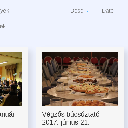
nyek
Desc
Date
ek
január
Végzős búcsúztató –
2017. június 21.