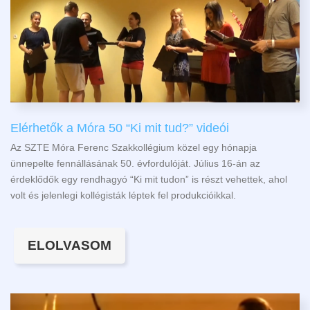
Elérhetők a Móra 50 “Ki mit tud?” videói
Az SZTE Móra Ferenc Szakkollégium közel egy hónapja
ünnepelte fennállásának 50. évfordulóját. Július 16-án az
érdeklődők egy rendhagyó “Ki mit tudon” is részt vehettek, ahol
volt és jelenlegi kollégisták léptek fel produkcióikkal.
ELOLVASOM