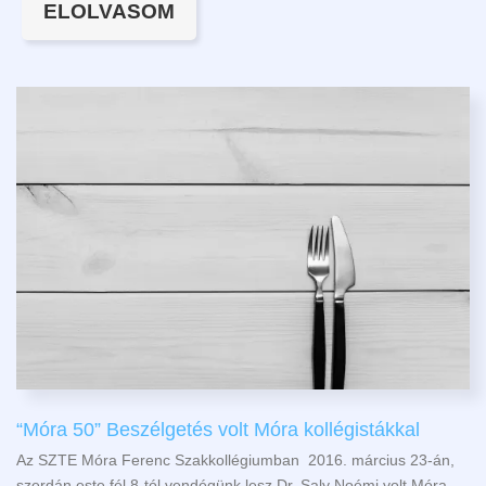
ELOLVASOM
“Móra 50” Beszélgetés volt Móra kollégistákkal
Az SZTE Móra Ferenc Szakkollégiumban 2016. március 23-án,
szerdán este fél 8-tól vendégünk lesz Dr. Saly Noémi volt Móra