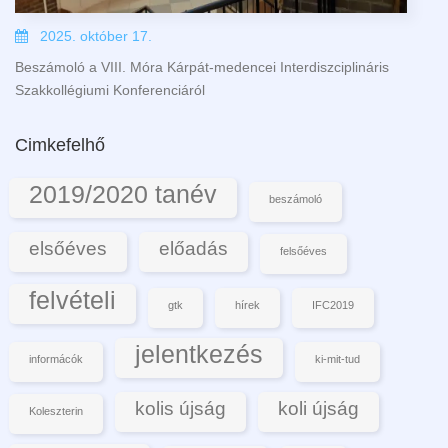
2025. október 17.
Beszámoló a VIII. Móra Kárpát-medencei Interdiszciplináris
Szakkollégiumi Konferenciáról
Cimkefelhő
2019/2020 tanév
beszámoló
elsőéves
előadás
felsőéves
felvételi
gtk
hírek
IFC2019
jelentkezés
informácók
ki-mit-tud
kolis újság
koli újság
Koleszterin