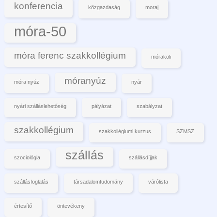
konferencia
közgazdaság
moraj
móra-50
móra ferenc szakkollégium
mórakoli
móranyúz
móra nyúz
nyár
nyári szálláslehetőség
pályázat
szabályzat
szakkollégium
szakkollégiumi kurzus
SZMSZ
szállás
szociológia
szállásdíjjak
szállásfoglalás
társadalomtudomány
várólista
értesítő
öntevékeny