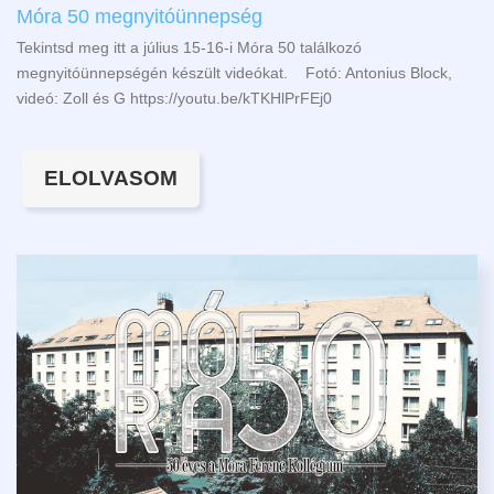
Móra 50 megnyitóünnepség
Tekintsd meg itt a július 15-16-i Móra 50 találkozó
megnyitóünnepségén készült videókat. Fotó: Antonius Block,
videó: Zoll és G https://youtu.be/kTKHlPrFEj0
ELOLVASOM