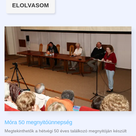
ELOLVASOM
Móra 50 megnyitóünnepség
Megtekinthetők a hétvégi 50 éves találkozó megnyitóján készült