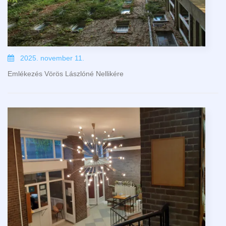
2025. november 11.
Emlékezés Vörös Lászlóné Nellikére