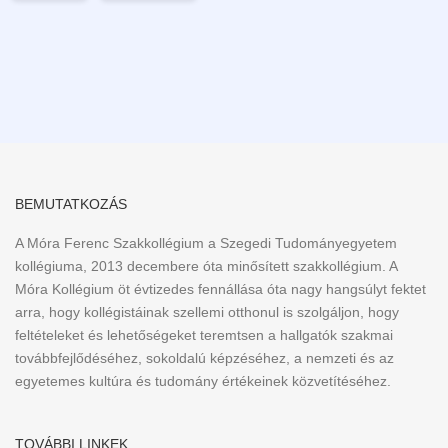
BEMUTATKOZÁS
A Móra Ferenc Szakkollégium a Szegedi Tudományegyetem
kollégiuma, 2013 decembere óta minősített szakkollégium. A
Móra Kollégium öt évtizedes fennállása óta nagy hangsúlyt fektet
arra, hogy kollégistáinak szellemi otthonul is szolgáljon, hogy
feltételeket és lehetőségeket teremtsen a hallgatók szakmai
továbbfejlődéséhez, sokoldalú képzéséhez, a nemzeti és az
egyetemes kultúra és tudomány értékeinek közvetítéséhez.
TOVÁBBI LINKEK