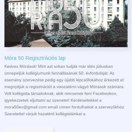
Móra 50 Regisztrációs lap
Kedves Mórások! Mint azt sokan tudják már idén júliusban
ünnepeljük kollégiumunk fennállásának 50. évfordulóját. Az
esemény szervezése pedig egy újabb lépcsőfokához érkezett el:
megnyitjuk a regisztrációt a visszatérni vágyó Mórások számára.
Volt kollégista társaitoknak, akik nincsenek fent Facebookon,
igyekezzetek eljuttatni az üzenetet! Kérdéseitekkel a
mora50ev@gmail.com email címen fordulhattok a szervezőkhöz.
Szeretettel várjuk hazatérő kollégistáinkat a