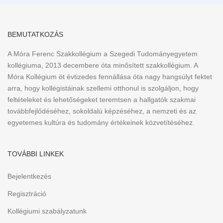
BEMUTATKOZÁS
A Móra Ferenc Szakkollégium a Szegedi Tudományegyetem
kollégiuma, 2013 decembere óta minősített szakkollégium. A
Móra Kollégium öt évtizedes fennállása óta nagy hangsúlyt fektet
arra, hogy kollégistáinak szellemi otthonul is szolgáljon, hogy
feltételeket és lehetőségeket teremtsen a hallgatók szakmai
továbbfejlődéséhez, sokoldalú képzéséhez, a nemzeti és az
egyetemes kultúra és tudomány értékeinek közvetítéséhez.
TOVÁBBI LINKEK
Bejelentkezés
Regisztráció
Kollégiumi szabályzatunk