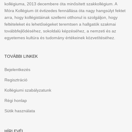
kollégiuma, 2013 decembere óta minősített szakkollégium. A
Móra Kollégium öt évtizedes fennállása óta nagy hangsúlyt fektet
arra, hogy kollégistáinak szellemi otthonul is szolgáljon, hogy
feltételeket és lehetőségeket teremtsen a hallgatók szakmai
továbbfejlődéséhez, sokoldalú képzéséhez, a nemzeti és az
egyetemes kultúra és tudomány értékeinek közvetítéséhez.
TOVÁBBI LINKEK
Bejelentkezés
Regisztráció
Kollégiumi szabályzatunk
Régi honlap
Sütik használata
HÍRLEVÉL