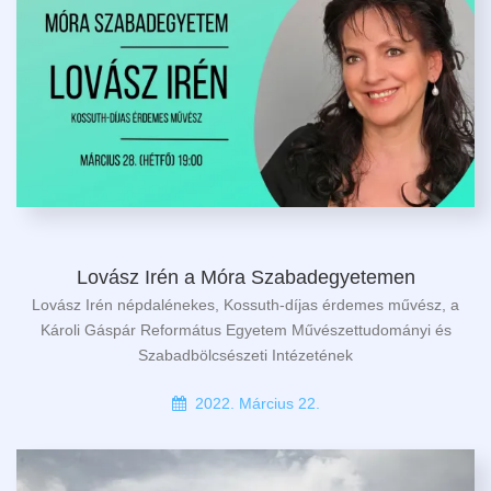
Lovász Irén a Móra Szabadegyetemen
Lovász Irén népdalénekes, Kossuth-díjas érdemes művész, a
Károli Gáspár Református Egyetem Művészettudományi és
Szabadbölcsészeti Intézetének
2022. Március 22.