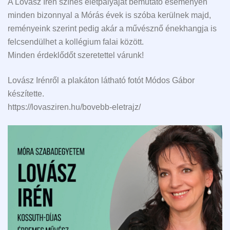
A Lovász Irén színes életpályáját bemutató eseményen
minden bizonnyal a Mórás évek is szóba kerülnek majd,
reményeink szerint pedig akár a művésznő énekhangja is
felcsendülhet a kollégium falai között.
Minden érdeklődőt szeretettel várunk!
Lovász Irénről a plakáton látható fotót Módos Gábor
készítette.
https://lovasziren.hu/bovebb-eletrajz/