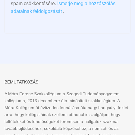
spam csökkentésére.
Ismerje meg a hozzászólás
adatainak feldolgozását
.
BEMUTATKOZÁS
A Móra Ferenc Szakkollégium a Szegedi Tudományegyetem
kollégiuma, 2013 decembere óta minősített szakkollégium. A
Móra Kollégium öt évtizedes fennállása óta nagy hangsúlyt fektet
arra, hogy kollégistáinak szellemi otthonul is szolgáljon, hogy
feltételeket és lehetőségeket teremtsen a hallgatók szakmai
továbbfejlődéséhez, sokoldalú képzéséhez, a nemzeti és az