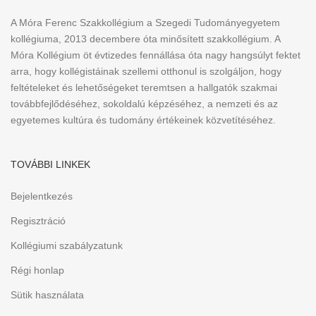
A Móra Ferenc Szakkollégium a Szegedi Tudományegyetem
kollégiuma, 2013 decembere óta minősített szakkollégium. A
Móra Kollégium öt évtizedes fennállása óta nagy hangsúlyt fektet
arra, hogy kollégistáinak szellemi otthonul is szolgáljon, hogy
feltételeket és lehetőségeket teremtsen a hallgatók szakmai
továbbfejlődéséhez, sokoldalú képzéséhez, a nemzeti és az
egyetemes kultúra és tudomány értékeinek közvetítéséhez.
TOVÁBBI LINKEK
Bejelentkezés
Regisztráció
Kollégiumi szabályzatunk
Régi honlap
Sütik használata