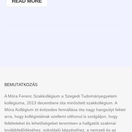
READ MORE
BEMUTATKOZÁS
A Móra Ferenc Szakkollégium a Szegedi Tudományegyetem
kollégiuma, 2013 decembere óta minősített szakkollégium. A
Móra Kollégium öt évtizedes fennállása óta nagy hangsúlyt fektet
arra, hogy kollégistáinak szellemi otthonul is szolgáljon, hogy
feltételeket és lehetőségeket teremtsen a hallgatók szakmai
továbbfejlődéséhez, sokoldalú képzéséhez, a nemzeti és az