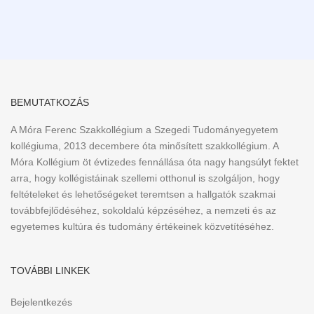
BEMUTATKOZÁS
A Móra Ferenc Szakkollégium a Szegedi Tudományegyetem
kollégiuma, 2013 decembere óta minősített szakkollégium. A
Móra Kollégium öt évtizedes fennállása óta nagy hangsúlyt fektet
arra, hogy kollégistáinak szellemi otthonul is szolgáljon, hogy
feltételeket és lehetőségeket teremtsen a hallgatók szakmai
továbbfejlődéséhez, sokoldalú képzéséhez, a nemzeti és az
egyetemes kultúra és tudomány értékeinek közvetítéséhez.
TOVÁBBI LINKEK
Bejelentkezés