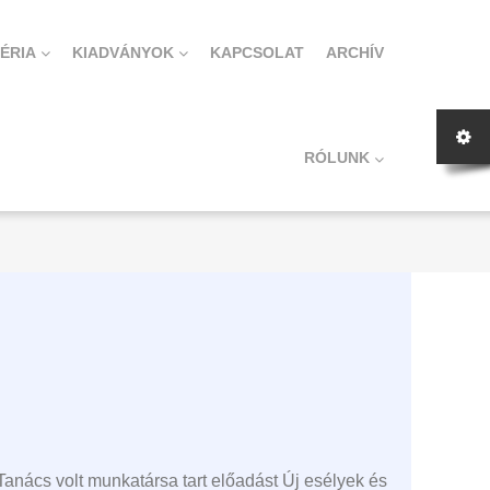
ÉRIA
KIADVÁNYOK
KAPCSOLAT
ARCHÍV
RÓLUNK
nács volt munkatársa tart előadást Új esélyek és