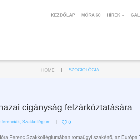
KEZDŐLAP
MÓRA 60
HÍREK
GAL
|
HOME
SZOCIOLÓGIA
 hazai cigányság felzárkóztatására
nferenciák
,
Szakkollégium
0
Móra Ferenc Szakkollégiumában romaügyi szakértő, az Európa Ta