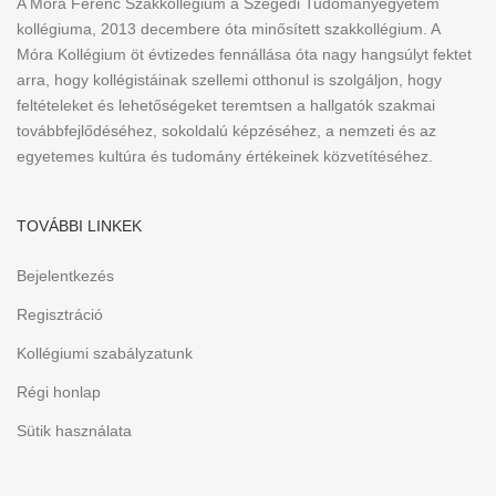
A Móra Ferenc Szakkollégium a Szegedi Tudományegyetem
kollégiuma, 2013 decembere óta minősített szakkollégium. A
Móra Kollégium öt évtizedes fennállása óta nagy hangsúlyt fektet
arra, hogy kollégistáinak szellemi otthonul is szolgáljon, hogy
feltételeket és lehetőségeket teremtsen a hallgatók szakmai
továbbfejlődéséhez, sokoldalú képzéséhez, a nemzeti és az
egyetemes kultúra és tudomány értékeinek közvetítéséhez.
TOVÁBBI LINKEK
Bejelentkezés
Regisztráció
Kollégiumi szabályzatunk
Régi honlap
Sütik használata