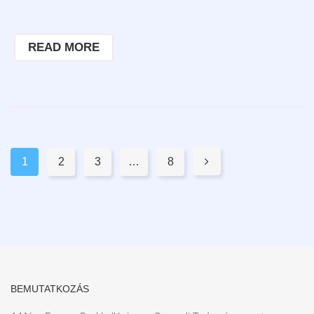
READ MORE
Pages:
1
2
3
…
8

BEMUTATKOZÁS