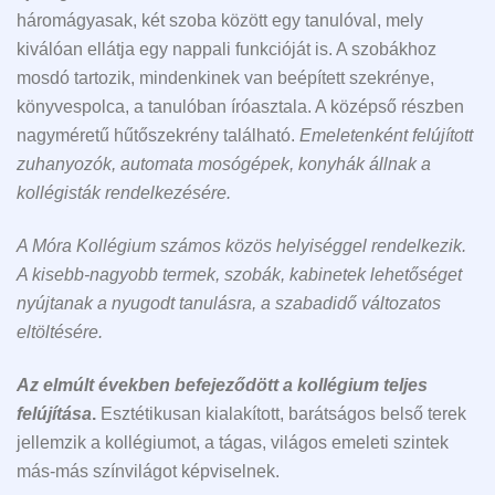
háromágyasak, két szoba között egy tanulóval, mely
kiválóan ellátja egy nappali funkcióját is. A szobákhoz
mosdó tartozik, mindenkinek van beépített szekrénye,
könyvespolca, a tanulóban íróasztala. A középső részben
nagyméretű hűtőszekrény található.
Emeletenként felújított
zuhanyozók, automata mosógépek, konyhák állnak a
kollégisták rendelkezésére.
A Móra Kollégium számos közös helyiséggel rendelkezik.
A kisebb-nagyobb termek, szobák, kabinetek lehetőséget
nyújtanak a nyugodt tanulásra, a szabadidő változatos
eltöltésére.
Az elmúlt években befejeződött a kollégium teljes
felújítása
.
Esztétikusan kialakított, barátságos belső terek
jellemzik a kollégiumot, a tágas, világos emeleti szintek
más-más színvilágot képviselnek.