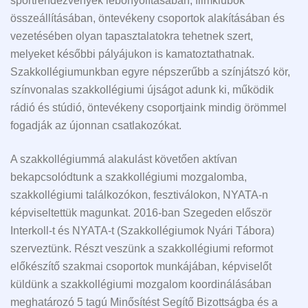
sportrendezvények lebonyolításában, filmklubok
összeállításában, öntevékeny csoportok alakításában és
vezetésében olyan tapasztalatokra tehetnek szert,
melyeket későbbi pályájukon is kamatoztathatnak.
Szakkollégiumunkban egyre népszerűbb a színjátszó kör,
színvonalas szakkollégiumi újságot adunk ki, működik
rádió és stúdió, öntevékeny csoportjaink mindig örömmel
fogadják az újonnan csatlakozókat.
A szakkollégiummá alakulást követően aktívan
bekapcsolódtunk a szakkollégiumi mozgalomba,
szakkollégiumi találkozókon, fesztiválokon, NYATA-n
képviseltettük magunkat. 2016-ban Szegeden először
Interkoll-t és NYATA-t (Szakkollégiumok Nyári Tábora)
szerveztünk. Részt veszünk a szakkollégiumi reformot
előkészítő szakmai csoportok munkájában, képviselőt
küldünk a szakkollégiumi mozgalom koordinálásában
meghatározó 5 tagú Minősítést Segítő Bizottságba és a