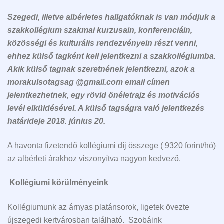
Szegedi, illetve albérletes hallgatóknak is van módjuk a
szakkollégium szakmai kurzusain, konferenciáin,
közösségi és kulturális rendezvényein részt venni,
ehhez külső tagként kell jelentkezni a szakkollégiumba.
Akik külső tagnak szeretnének jelentkezni, azok a
morakulsotagsag @gmail.com email címen
jelentkezhetnek, egy rövid önéletrajz és motivációs
levél elküldésével. A külső tagságra való jelentkezés
határideje 2018. június 20.
A havonta fizetendő kollégiumi díj összege ( 9320 forint/hó)
az albérleti árakhoz viszonyítva nagyon kedvező.
Kollégiumi körülményeink
Kollégiumunk az árnyas platánsorok, ligetek övezte
újszegedi kertvárosban található. Szobáink