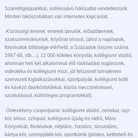
Számítógépparkkal, szélessávú hálózattal rendelkezünk.
Minden lakószobában van internetes kapcsolat.
Közösségi tereink:
emeleti tanulók, előadótermek,
szakszemináriumok, folyóirat olvasó, (ahol a napilapok,
folyóiratok többsége elérhető, a Századok összes száma
1867-től, stb…), 12 000 kötetes könyvtár, kollégiumi stúdió,
ahonnan heti két alkalommal élő rádióadást sugárzunk,
videotéka és kollégiumi mozi, jól felszerelt tornaterem
szervezett foglalkozásokkal, sportpályák, kollégiumi büfé
és kávézó (borkóstolókkal, közös meccsnézéssel,
szurkolással, különleges programokkal).
Öntevékeny csoportjaink:
kollégiumi stúdió, zenekar, rajz-
kör, kórus, színpad, kollégiumi újság és rádió, Móra
Könyvklub, filmklubok, néptánc, hastánc, társastánc,
kártya-kör, szerepjáték-kör, sportkörök (pilates, kettlebell és