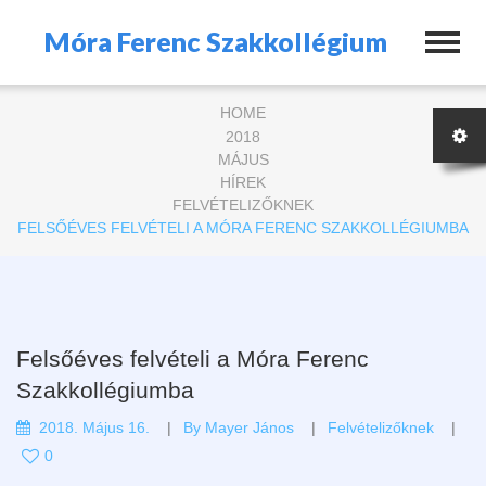
Móra Ferenc Szakkollégium
HOME
2018
MÁJUS
HÍREK
FELVÉTELIZŐKNEK
FELSŐÉVES FELVÉTELI A MÓRA FERENC SZAKKOLLÉGIUMBA
Felsőéves felvételi a Móra Ferenc
Szakkollégiumba
2018. Május 16.
By
Mayer János
Felvételizőknek
0