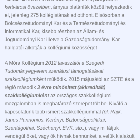
kertvárosi övezetben
, árnyas platánfák között helyezkedik
el, jelenleg 275 kollégistának ad otthont. Elsősorban a
Bölcsészettudományi Kar és a Természettudományi és
Informatikai Kar, kisebb részben az Állam- és
Jogtudományi Kar illetve a Gazdaságtudományi Kar
hallgatói alkotják a kollégiumi közösséget
A Móra Kollégium
2012 tavaszától a Szegedi
Tudományegyetem szenátusi támogatásával
szakkollégiumként
működik. 2015 májusától az SZTE és a
régió második
3 évre
minősített (akkreditált)
szakkollégiumként
az országos szakkollégiumi
mozgalomban is meghatározó szerepet tölt be. Kiváló a
kapcsolatunk több ismert szakkollégiummal
(pl. Rajk,
Janus Pannonius, Kerényi, Biztonságpolitikai,
Szentágothai, Széchenyi, EVK, stb..
), vagy mi látjuk
vendégül őket, vagy ők hívnak bennünket, a velük kialakult