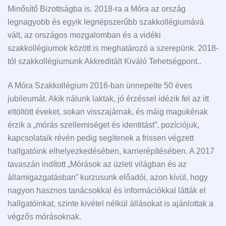
Minősítő Bizottságba is. 2018-ra a Móra az ország
legnagyobb és egyik legnépszerűbb szakkollégiumává
vált, az országos mozgalomban és a vidéki
szakkollégiumok között is meghatározó a szerepünk. 2018-
tól szakkollégiumunk Akkreditált Kiváló Tehetségpont..
A Móra Szakkollégium 2016-ban ünnepelte 50 éves
jubileumát. Akik nálunk laktak, jó érzéssel idézik fel az itt
eltöltött éveket, sokan visszajárnak, és máig magukénak
érzik a „mórás szellemiséget és identitást”, pozíciójuk,
kapcsolataik révén pedig segítenek a frissen végzett
hallgatóink elhelyezkedésében, karrierépítésében. A 2017
tavaszán indított „Mórások az üzleti világban és az
államigazgatásban” kurzusunk előadói, azon kívül, hogy
nagyon hasznos tanácsokkal és információkkal látták el
hallgatóinkat, szinte kivétel nélkül állásokat is ajánlottak a
végzős mórásoknak.