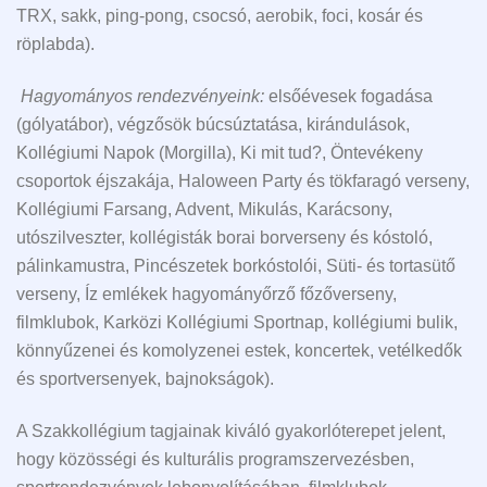
TRX, sakk, ping-pong, csocsó, aerobik, foci, kosár és
röplabda).
Hagyományos rendezvényeink:
elsőévesek fogadása
(gólyatábor), végzősök búcsúztatása, kirándulások,
Kollégiumi Napok (Morgilla), Ki mit tud?, Öntevékeny
csoportok éjszakája, Haloween Party és tökfaragó verseny,
Kollégiumi Farsang, Advent, Mikulás, Karácsony,
utószilveszter, kollégisták borai borverseny és kóstoló,
pálinkamustra, Pincészetek borkóstolói, Süti- és tortasütő
verseny, Íz emlékek hagyományőrző főzőverseny,
filmklubok, Karközi Kollégiumi Sportnap, kollégiumi bulik,
könnyűzenei és komolyzenei estek, koncertek, vetélkedők
és sportversenyek, bajnokságok).
A Szakkollégium tagjainak kiváló gyakorlóterepet jelent,
hogy közösségi és kulturális programszervezésben,