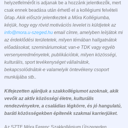
helyzetfelmérőt is adjanak be a hozzánk jelentkezők, mert
csak ennek beadása után érhető el a kollégiumi felvételi
űrlap
. Akik először jelentkeztek a Móra Kollégiumba,
kérjük, hogy egy rövid motivációs levelet is küldjetek az
info@mora.u-szeged.hu
email címre, amelyben leírjátok mi
az érdeklődési területetek, milyen témában hallgatnátok
előadásokat, szemináriumokat; van-e TDK vagy egyéb
versenyeredményetek, publikációtok, milyen közösségi,
kulturális, sport tevékenységet vállalnátok,
bekapcsolódnátok-e valamelyik öntevékeny csoport
munkájába stb..
Kifejezetten ajánljuk a szakkollégiumot azoknak, akik
vevők az aktív közösségi életre, kulturális
rendezvényekre, a családias légkörre, és jó hangulatú,
baráti közösségekben építenék szakmai karrierjüket.
Az SZTE Móra Ferenc Szakkollégium
Újszegeden,