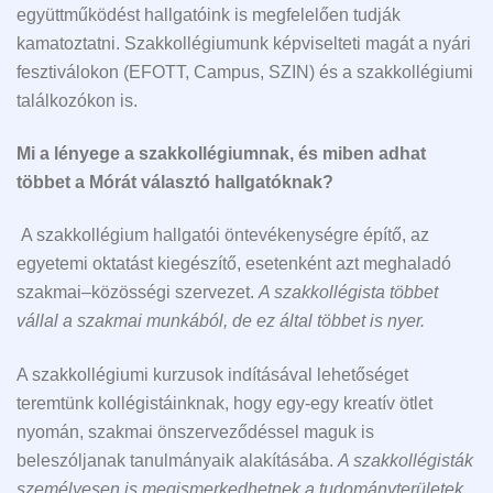
együttműködést hallgatóink is megfelelően tudják
kamatoztatni. Szakkollégiumunk képviselteti magát a nyári
fesztiválokon (EFOTT, Campus, SZIN) és a szakkollégiumi
találkozókon is.
Mi a lényege a szakkollégiumnak, és miben adhat
többet a Mórát választó hallgatóknak?
A szakkollégium hallgatói öntevékenységre építő, az
egyetemi oktatást kiegészítő, esetenként azt meghaladó
szakmai–közösségi szervezet.
A szakkollégista többet
vállal a szakmai munkából, de ez által többet is nyer.
A szakkollégiumi kurzusok indításával lehetőséget
teremtünk kollégistáinknak, hogy egy-egy kreatív ötlet
nyomán, szakmai önszerveződéssel maguk is
beleszóljanak tanulmányaik alakításába.
A szakkollégisták
személyesen is megismerkedhetnek a tudományterületek