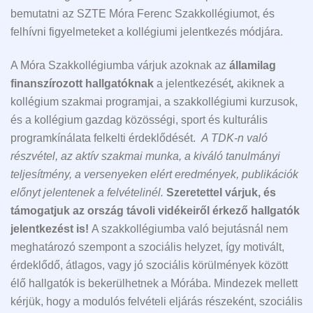
bemutatni az SZTE Móra Ferenc Szakkollégiumot, és
felhívni figyelmeteket a kollégiumi jelentkezés módjára.
A Móra Szakkollégiumba várjuk azoknak az
államilag
finanszírozott hallgatóknak
a jelentkezését
,
akiknek a
kollégium szakmai programjai, a szakkollégiumi kurzusok,
és a kollégium gazdag közösségi, sport és kulturális
programkínálata felkelti érdeklődését.
A TDK-n való
részvétel, az aktív szakmai munka, a kiváló tanulmányi
teljesítmény, a versenyeken elért eredmények, publikációk
előnyt jelentenek a felvételinél.
Szeretettel várjuk, és
támogatjuk az ország távoli vidékeiről érkező hallgatók
jelentkezést is!
A szakkollégiumba való bejutásnál nem
meghatározó szempont a szociális helyzet, így motivált,
érdeklődő, átlagos, vagy jó szociális körülmények között
élő hallgatók is bekerülhetnek a Mórába. Mindezek mellett
kérjük, hogy a modulós felvételi eljárás részeként, szociális