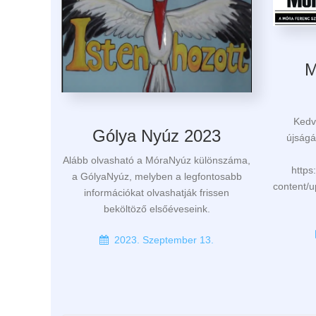
M
Kedv
Gólya Nyúz 2023
újságá
Alább olvasható a MóraNyúz különszáma,
https
a GólyaNyúz, melyben a legfontosabb
content/
információkat olvashatják frissen
beköltöző elsőéveseink.
2023. Szeptember 13.