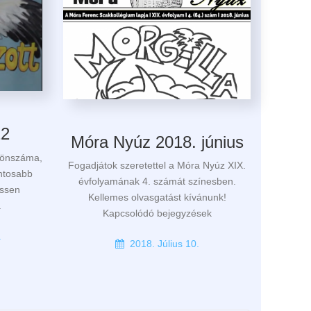
22
Móra Nyúz 2018. június
lönszáma,
Fogadjátok szeretettel a Móra Nyúz XIX.
ntosabb
évfolyamának 4. számát színesben.
issen
Kellemes olvasgatást kívánunk!
.
Kapcsolódó bejegyzések
.
2018. Július 10.