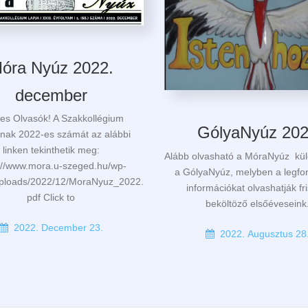
óra Nyúz 2022.
december
es Olvasók! A Szakkollégium
GólyaNyúz 20
nak 2022-es számát az alábbi
linken tekinthetik meg:
Alább olvasható a MóraNyúz kü
://www.mora.u-szeged.hu/wp-
a GólyaNyúz, melyben a legfo
uploads/2022/12/MoraNyuz_2022.
információkat olvashatják fr
pdf Click to
beköltöző elsőéveseink
2022. December 23.
2022. Augusztus 28