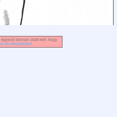
 egyező domain alatt kell, hogy
lj ide részletekért