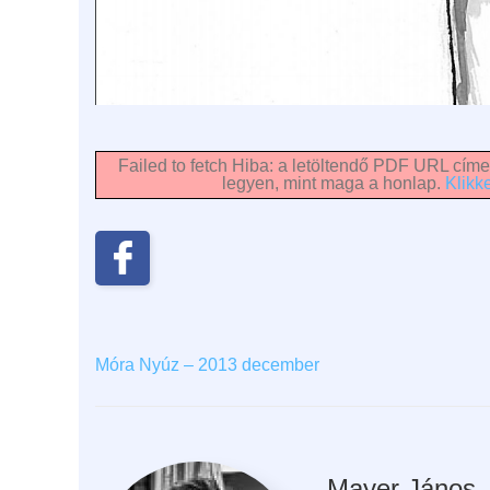
Failed to fetch Hiba: a letöltendő PDF URL címe
legyen, mint maga a honlap.
Klikke
Móra Nyúz – 2013 december
Mayer János