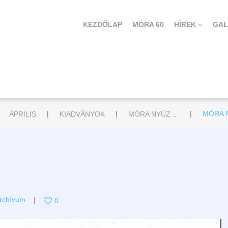
KEZDŐLAP
MÓRA 60
HÍREK
GAL
|
|
|
ÁPRILIS
KIADVÁNYOK
MÓRA NYÚZ ARCHÍVUM
MÓRA N
rchívum
0