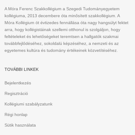
A Móra Ferenc Szakkollégium a Szegedi Tudományegyetem
kollégiuma, 2013 decembere óta minősített szakkollégium. A
Móra Kollégium öt évtizedes fennállása óta nagy hangsúlyt fektet
arra, hogy kollégistáinak szellemi otthonul is szolgáljon, hogy
feltételeket és lehetőségeket teremtsen a hallgatók szakmai
továbbfejlődéséhez, sokoldalú képzéséhez, a nemzeti és az
egyetemes kultúra és tudomány értékeinek közvetítéséhez.
TOVÁBBI LINKEK
Bejelentkezés
Regisztráció
Kollégiumi szabályzatunk
Régi honlap
Sütik használata