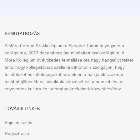
BEMUTATKOZÁS
A Móra Ferenc Szakkollégium a Szegedi Tudományegyetem
kollégiuma, 2013 decembere óta minősített szakkollégium. A
Móra Kollégium öt évtizedes fennállása óta nagy hangsúlyt fektet
arra, hogy kollégistáinak szellemi otthonul is szolgáljon, hogy
feltételeket és lehetőségeket teremtsen a hallgatók szakmai
továbbfejlődéséhez, sokoldalú képzéséhez, a nemzeti és az
egyetemes kultúra és tudomány értékeinek közvetítéséhez.
TOVÁBBI LINKEK
Bejelentkezés
Regisztráció