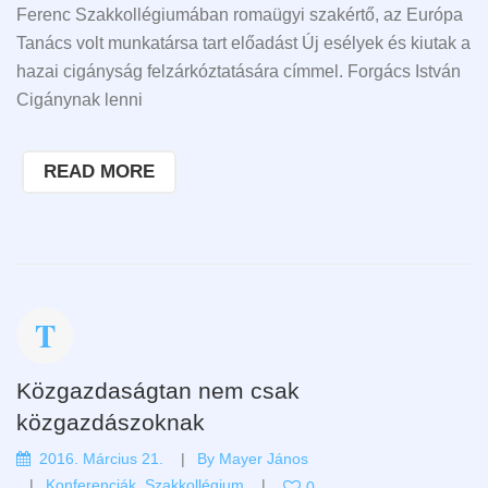
Ferenc Szakkollégiumában romaügyi szakértő, az Európa
Tanács volt munkatársa tart előadást Új esélyek és kiutak a
hazai cigányság felzárkóztatására címmel. Forgács István
Cigánynak lenni
READ MORE
Közgazdaságtan nem csak
közgazdászoknak
2016. Március 21.
By
Mayer János
Konferenciák
,
Szakkollégium
0