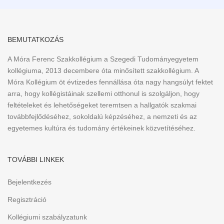
BEMUTATKOZÁS
A Móra Ferenc Szakkollégium a Szegedi Tudományegyetem
kollégiuma, 2013 decembere óta minősített szakkollégium. A
Móra Kollégium öt évtizedes fennállása óta nagy hangsúlyt fektet
arra, hogy kollégistáinak szellemi otthonul is szolgáljon, hogy
feltételeket és lehetőségeket teremtsen a hallgatók szakmai
továbbfejlődéséhez, sokoldalú képzéséhez, a nemzeti és az
egyetemes kultúra és tudomány értékeinek közvetítéséhez.
TOVÁBBI LINKEK
Bejelentkezés
Regisztráció
Kollégiumi szabályzatunk