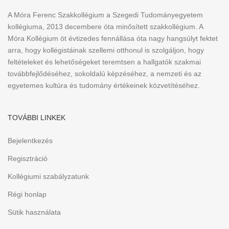
A Móra Ferenc Szakkollégium a Szegedi Tudományegyetem
kollégiuma, 2013 decembere óta minősített szakkollégium. A
Móra Kollégium öt évtizedes fennállása óta nagy hangsúlyt fektet
arra, hogy kollégistáinak szellemi otthonul is szolgáljon, hogy
feltételeket és lehetőségeket teremtsen a hallgatók szakmai
továbbfejlődéséhez, sokoldalú képzéséhez, a nemzeti és az
egyetemes kultúra és tudomány értékeinek közvetítéséhez.
TOVÁBBI LINKEK
Bejelentkezés
Regisztráció
Kollégiumi szabályzatunk
Régi honlap
Sütik használata