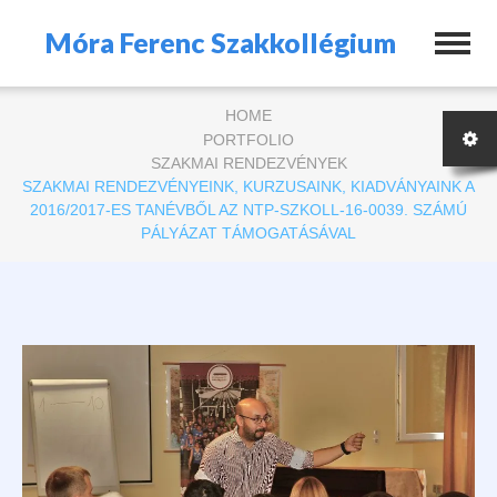
Móra Ferenc Szakkollégium
HOME
PORTFOLIO
SZAKMAI RENDEZVÉNYEK
SZAKMAI RENDEZVÉNYEINK, KURZUSAINK, KIADVÁNYAINK A
2016/2017-ES TANÉVBŐL AZ NTP-SZKOLL-16-0039. SZÁMÚ
PÁLYÁZAT TÁMOGATÁSÁVAL