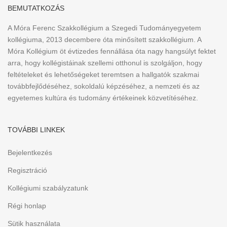
BEMUTATKOZÁS
A Móra Ferenc Szakkollégium a Szegedi Tudományegyetem
kollégiuma, 2013 decembere óta minősített szakkollégium. A
Móra Kollégium öt évtizedes fennállása óta nagy hangsúlyt fektet
arra, hogy kollégistáinak szellemi otthonul is szolgáljon, hogy
feltételeket és lehetőségeket teremtsen a hallgatók szakmai
továbbfejlődéséhez, sokoldalú képzéséhez, a nemzeti és az
egyetemes kultúra és tudomány értékeinek közvetítéséhez.
TOVÁBBI LINKEK
Bejelentkezés
Regisztráció
Kollégiumi szabályzatunk
Régi honlap
Sütik használata