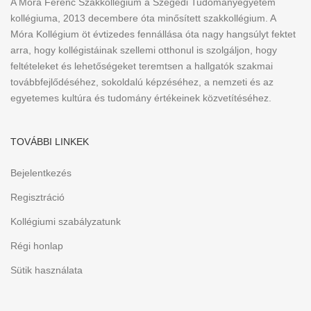
A Móra Ferenc Szakkollégium a Szegedi Tudományegyetem
kollégiuma, 2013 decembere óta minősített szakkollégium. A
Móra Kollégium öt évtizedes fennállása óta nagy hangsúlyt fektet
arra, hogy kollégistáinak szellemi otthonul is szolgáljon, hogy
feltételeket és lehetőségeket teremtsen a hallgatók szakmai
továbbfejlődéséhez, sokoldalú képzéséhez, a nemzeti és az
egyetemes kultúra és tudomány értékeinek közvetítéséhez.
TOVÁBBI LINKEK
Bejelentkezés
Regisztráció
Kollégiumi szabályzatunk
Régi honlap
Sütik használata