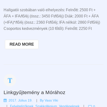
Hallgatói szobában való elhelyezés: Felnőtt: 2500 Ft +
ÁFA + IFA/fő/éj (össz.: 3450 Ft/fő/éj) Diák: 2000 Ft + ÁFA
(+IFA)*/fő/éj (össz.: 2360 Ft/fő/éj; IFA nélkül: 2860 Ft/fő/éj)
Csoportos kedvezmények (10 főtől): Felnőtt: 2250 Ft
READ MORE
Linkgyűjtemény a Mórához
2017. Július 19.
By
Vass Viki
Felvételizőknek
,
Szakkollégium
,
Vendégeknek
0