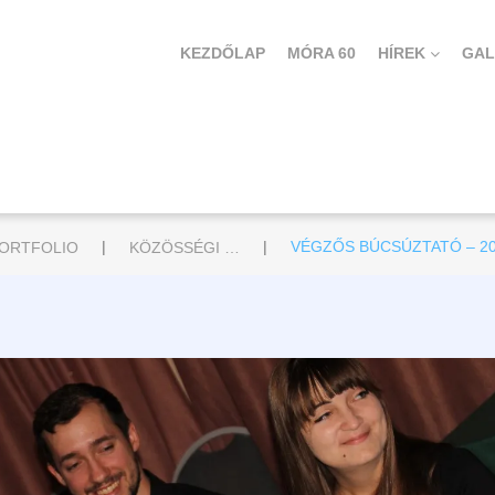
KEZDŐLAP
MÓRA 60
HÍREK
GAL
|
|
ORTFOLIO
KÖZÖSSÉGI RENDEZVÉNYEK
VÉGZŐS BÚCSÚZTATÓ – 201