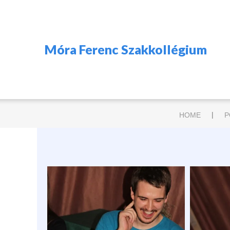
Móra Ferenc Szakkollégium
|
HOME
P