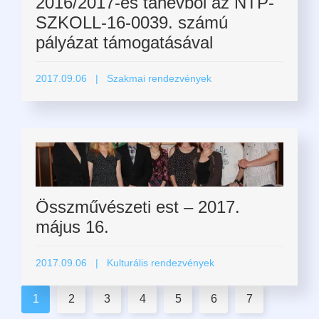
2016/2017-es tanévből az NTP-
SZKOLL-16-0039. számú
pályázat támogatásával
2017.09.06
| Szakmai rendezvények
Összművészeti est – 2017.
május 16.
2017.09.06
| Kulturális rendezvények
1
2
3
4
5
6
7