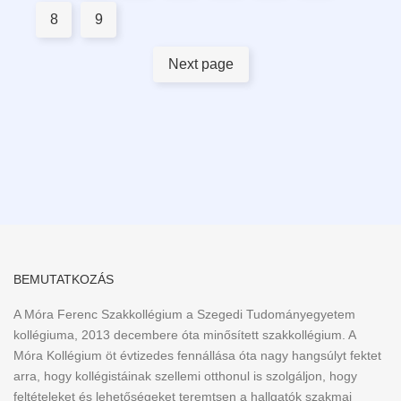
8
9
Next page
BEMUTATKOZÁS
A Móra Ferenc Szakkollégium a Szegedi Tudományegyetem
kollégiuma, 2013 decembere óta minősített szakkollégium. A
Móra Kollégium öt évtizedes fennállása óta nagy hangsúlyt fektet
arra, hogy kollégistáinak szellemi otthonul is szolgáljon, hogy
feltételeket és lehetőségeket teremtsen a hallgatók szakmai