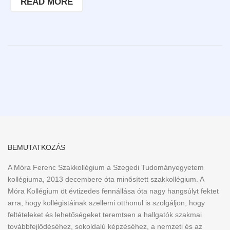
READ MORE
BEMUTATKOZÁS
A Móra Ferenc Szakkollégium a Szegedi Tudományegyetem
kollégiuma, 2013 decembere óta minősített szakkollégium. A
Móra Kollégium öt évtizedes fennállása óta nagy hangsúlyt fektet
arra, hogy kollégistáinak szellemi otthonul is szolgáljon, hogy
feltételeket és lehetőségeket teremtsen a hallgatók szakmai
továbbfejlődéséhez, sokoldalú képzéséhez, a nemzeti és az