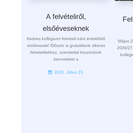
A felvételiről,
Fel
elsőéveseknek
Kedves kollégiumi felvételi iránt érdeklődő
Május 2
elsőévesek! Először is gratulálunk sikeres
2026/27-
felvételitekhez, szeretettel köszöntünk
kollég
benneteket a
2026. Július 23.