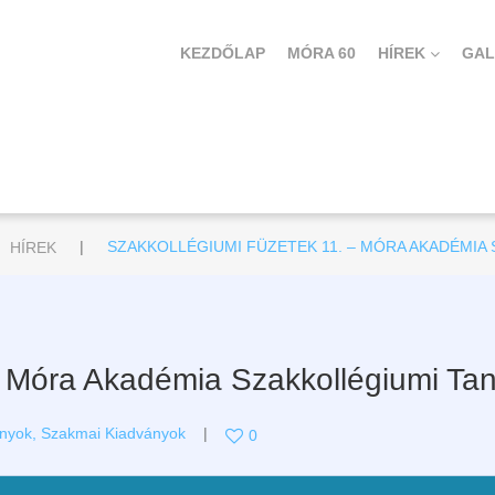
KEZDŐLAP
MÓRA 60
HÍREK
GAL
|
HÍREK
SZAKKOLLÉGIUMI FÜZETEK 11. – MÓRA AKADÉMI
 – Móra Akadémia Szakkollégiumi Ta
nyok
,
Szakmai Kiadványok
0