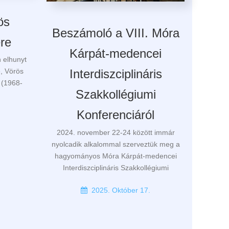
ös
Beszámoló a VIII. Móra
ére
Kárpát-medencei
 elhunyt
e, Vörös
Interdiszciplináris
g (1968-
Szakkollégiumi
Konferenciáról
.
2024. november 22-24 között immár
nyolcadik alkalommal szerveztük meg a
hagyományos Móra Kárpát-medencei
Interdiszciplináris Szakkollégiumi
2025. Október 17.