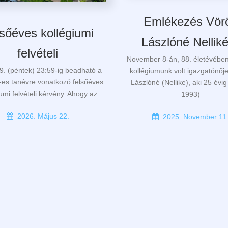
Emlékezés Vör
sőéves kollégiumi
Lászlóné Nellik
felvételi
November 8-án, 88. életévében
9. (péntek) 23:59-ig beadható a
kollégiumunk volt igazgatónőj
es tanévre vonatkozó felsőéves
Lászlóné (Nellike), aki 25 évi
iumi felvételi kérvény. Ahogy az
1993)
2026. Május 22.
2025. November 11