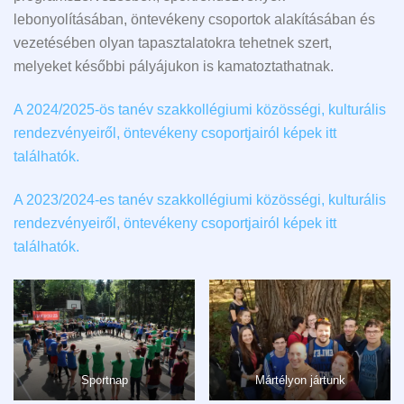
lebonyolításában, öntevékeny csoportok alakításában és
vezetésében olyan tapasztalatokra tehetnek szert,
melyeket későbbi pályájukon is kamatoztathatnak.
A 2024/2025-ös tanév szakkollégiumi közösségi, kulturális
rendezvényeiről, öntevékeny csoportjairól képek itt
találhatók.
A 2023/2024-es tanév szakkollégiumi közösségi, kulturális
rendezvényeiről, öntevékeny csoportjairól képek itt
találhatók.
Sportnap
Mártélyon jártunk