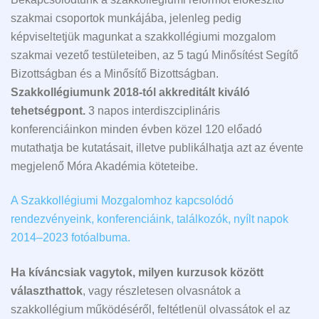
szakmai csoportok munkájába, jelenleg pedig
képviseltetjük magunkat a szakkollégiumi mozgalom
szakmai vezető testületeiben, az 5 tagú Minősítést Segítő
Bizottságban és a Minősítő Bizottságban.
Szakkollégiumunk 2018-tól akkreditált kiváló
tehetségpont.
3 napos interdiszciplináris
konferenciáinkon minden évben közel 120 előadó
mutathatja be kutatásait, illetve publikálhatja azt az évente
megjelenő Móra Akadémia köteteibe.
A Szakkollégiumi Mozgalomhoz kapcsolódó
rendezvényeink, konferenciáink, találkozók, nyílt napok
2014–2023 fotóalbuma.
Ha kíváncsiak vagytok, milyen kurzusok között
választhattok
, vagy részletesen olvasnátok a
szakkollégium működéséről, feltétlenül olvassátok el az