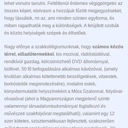
lehet vonulni tanulni. Feltétlenül érdemes végigpörgetni az
összes képet, elolvasni a hozzájuk fűzött megjegyzéseket,
hogy lássátok, mi az, ami minden szinten egyforma, és
miben ragadhatók meg a különbségek. A felújított szobák
és közös helyiségek szépek és élhetőek.
Nagy előnye a szakkollégiumunknak, hogy
számos közös
térrel, előadótermekkel
, kis mozival, rádióstúdióval,
rendkívül gazdag, kölcsönözhető DVD állománnyal,
büfével, 50 fő befogadására alkalmas kávézóval, (amely
kiválóan alkalmas kötetlenebb beszélgetések, vitaestek,
borkóstolók megrendezésére), irodalmi estek,
könyvbemutatók helyszíneként a Móra Szalonnal, folyóirat-
olvasóval (
ahol a Magyarországon megjelenő szinte
valamennyi társadalomtudománnyal foglalkozó és
művészeti szakfolyóirat megtalálható)
, valamint egy 12
ezer kötetes, szisztematikusan fejlesztett, szakszerűen