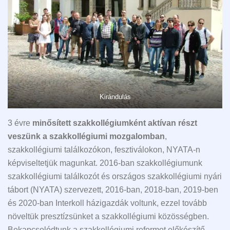
Kirándulás
3 évre
minősített szakkollégiumként aktívan részt
veszünk a szakkollégiumi mozgalomban
,
szakkollégiumi találkozókon, fesztiválokon, NYATA-n
képviseltetjük magunkat. 2016-ban szakkollégiumunk
szakkollégiumi találkozót és országos szakkollégiumi nyári
tábort (NYATA) szervezett, 2016-ban, 2018-ban, 2019-ben
és 2020-ban Interkoll házigazdák voltunk, ezzel tovább
növeltük presztízsünket a szakkollégiumi közösségben.
Bekapcsolódtunk a szakkollégiumi reformot előkészítő