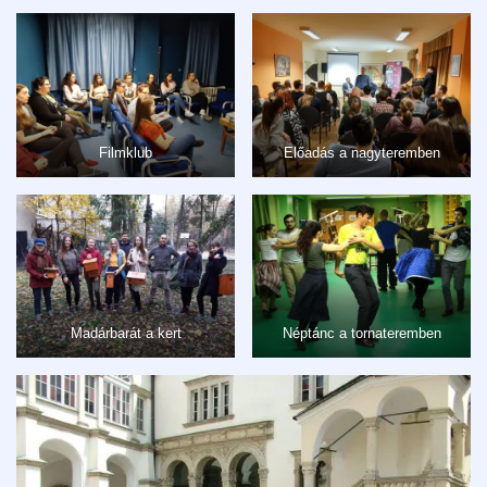
Filmklub
Előadás a nagyteremben
Madárbarát a kert
Néptánc a tornateremben