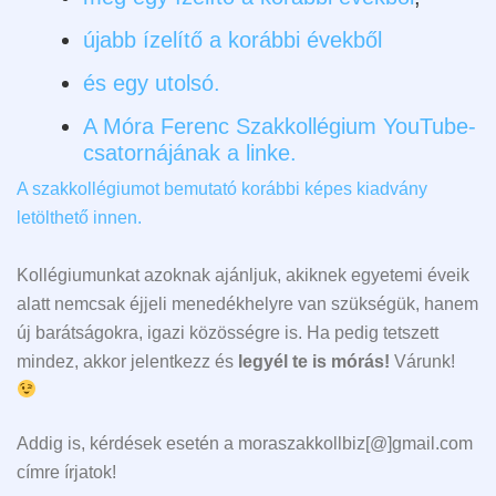
újabb ízelítő a korábbi évekből
és egy utolsó.
A Móra Ferenc Szakkollégium YouTube-
csatornájának a linke.
A szakkollégiumot bemutató korábbi képes kiadvány
letölthető innen.
Kollégiumunkat azoknak ajánljuk, akiknek egyetemi éveik
alatt nemcsak éjjeli menedékhelyre van szükségük, hanem
új barátságokra, igazi közösségre is. Ha pedig tetszett
mindez, akkor jelentkezz és
legyél te is mórás!
Várunk!
Addig is, kérdések esetén a moraszakkollbiz[@]gmail.com
címre írjatok!