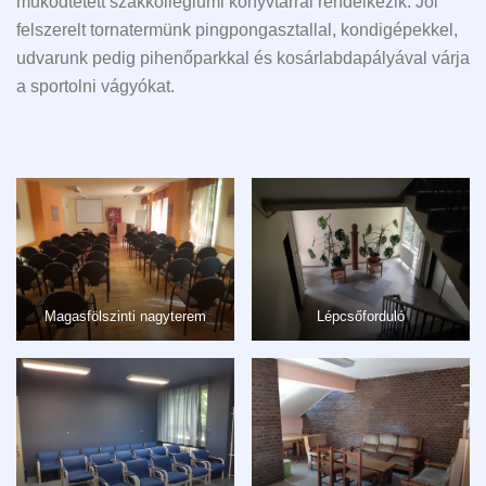
működtetett szakkollégiumi könyvtárral rendelkezik. Jól
felszerelt tornatermünk pingpongasztallal, kondigépekkel,
udvarunk pedig pihenőparkkal és kosárlabdapályával várja
a sportolni vágyókat.
Magasfölszinti nagyterem
Lépcsőforduló