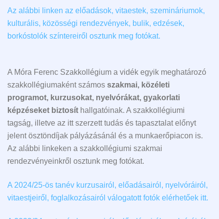
Az alábbi linken az előadások, vitaestek, szemináriumok,
kulturális, közösségi rendezvények, bulik, edzések,
borkóstolók színtereiről osztunk meg fotókat.
A Móra Ferenc Szakkollégium a vidék egyik meghatározó
szakkollégiumaként számos
szakmai, közéleti
programot, kurzusokat, nyelvórákat, gyakorlati
képzéseket biztosít
hallgatóinak. A szakkollégiumi
tagság, illetve az itt szerzett tudás és tapasztalat előnyt
jelent ösztöndíjak pályázásánál és a munkaerőpiacon is.
Az alábbi linkeken a szakkollégiumi szakmai
rendezvényeinkről osztunk meg fotókat.
A 2024/25-ös tanév kurzusairól, előadásairól, nyelvóráiról,
vitaestjeiről, foglalkozásairól válogatott fotók elérhetőek itt.