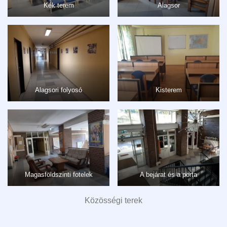
Kék terem
Alagsor
Alagsori folyosó
Kisterem
Magasföldszinti fotelek
A bejárat és a porta
Közösségi terek