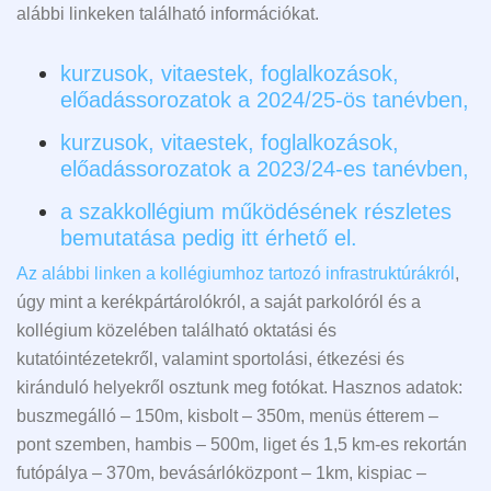
alábbi linkeken található információkat.
kurzusok, vitaestek, foglalkozások,
előadássorozatok a 2024/25-ös tanévben,
kurzusok, vitaestek, foglalkozások,
előadássorozatok a 2023/24-es tanévben,
a szakkollégium működésének részletes
bemutatása pedig itt érhető el.
Az alábbi linken a kollégiumhoz tartozó infrastruktúrákról
,
úgy mint a kerékpártárolókról, a saját parkolóról és a
kollégium közelében található oktatási és
kutatóintézetekről, valamint sportolási, étkezési és
kiránduló helyekről osztunk meg fotókat. Hasznos adatok:
buszmegálló – 150m, kisbolt – 350m, menüs étterem –
pont szemben, hambis – 500m, liget és 1,5 km-es rekortán
futópálya – 370m, bevásárlóközpont – 1km, kispiac –