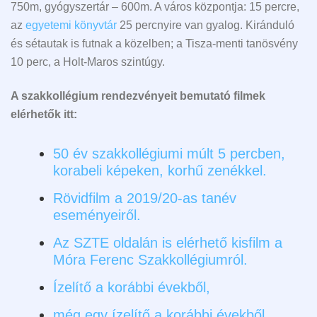
750m, gyógyszertár – 600m. A város központja: 15 percre,
az
egyetemi könyvtár
25 percnyire van gyalog. Kiránduló
és sétautak is futnak a közelben; a Tisza-menti tanösvény
10 perc, a Holt-Maros szintúgy.
A szakkollégium rendezvényeit bemutató filmek
elérhetők itt:
50 év szakkollégiumi múlt 5 percben,
korabeli képeken, korhű zenékkel.
Rövidfilm a 2019/20-as tanév
eseményeiről.
Az SZTE oldalán is elérhető kisfilm a
Móra Ferenc Szakkollégiumról.
Ízelítő a korábbi évekből,
még egy ízelítő a korábbi évekből
,