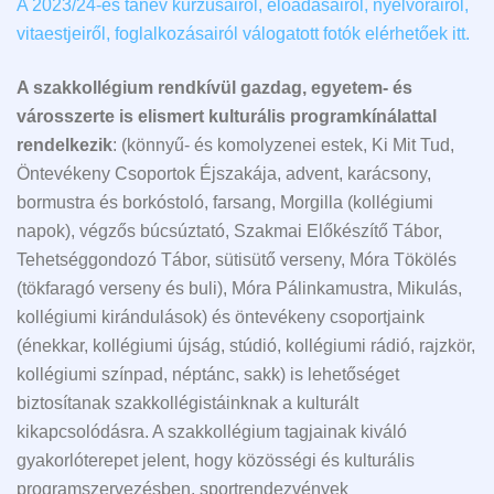
A 2023/24-es tanév kurzusairól, előadásairól, nyelvóráiról,
vitaestjeiről, foglalkozásairól válogatott fotók elérhetőek itt.
A szakkollégium rendkívül gazdag, egyetem- és
városszerte is elismert kulturális programkínálattal
rendelkezik
: (könnyű- és komolyzenei estek, Ki Mit Tud,
Öntevékeny Csoportok Éjszakája, advent, karácsony,
bormustra és borkóstoló, farsang, Morgilla (kollégiumi
napok), végzős búcsúztató, Szakmai Előkészítő Tábor,
Tehetséggondozó Tábor, sütisütő verseny, Móra Tökölés
(tökfaragó verseny és buli), Móra Pálinkamustra, Mikulás,
kollégiumi kirándulások) és öntevékeny csoportjaink
(énekkar, kollégiumi újság, stúdió, kollégiumi rádió, rajzkör,
kollégiumi színpad, néptánc, sakk) is lehetőséget
biztosítanak szakkollégistáinknak a kulturált
kikapcsolódásra. A szakkollégium tagjainak kiváló
gyakorlóterepet jelent, hogy közösségi és kulturális
programszervezésben, sportrendezvények