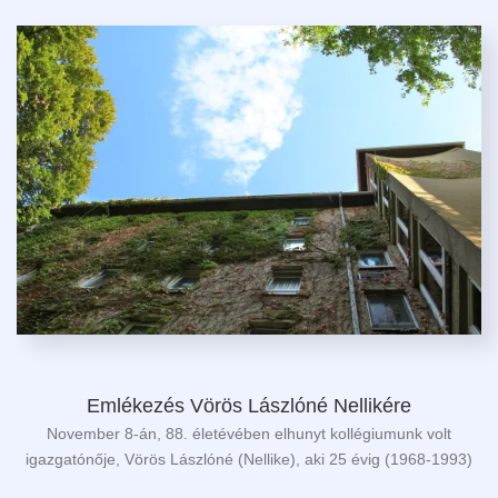
Emlékezés Vörös Lászlóné Nellikére
November 8-án, 88. életévében elhunyt kollégiumunk volt
igazgatónője, Vörös Lászlóné (Nellike), aki 25 évig (1968-1993)