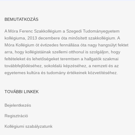
BEMUTATKOZÁS
A Móra Ferenc Szakkollégium a Szegedi Tudományegyetem
kollégiuma, 2013 decembere óta minősített szakkollégium. A
Móra Kollégium öt évtizedes fennállása óta nagy hangsúlyt fektet
arra, hogy kollégistáinak szellemi otthonul is szolgáljon, hogy
feltételeket és lehetőségeket teremtsen a hallgatók szakmai
továbbfejlődéséhez, sokoldalú képzéséhez, a nemzeti és az
egyetemes kultúra és tudomány értékeinek közvetítéséhez.
TOVÁBBI LINKEK
Bejelentkezés
Regisztráció
Kollégiumi szabályzatunk