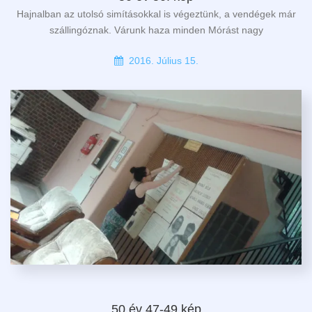
Hajnalban az utolsó simításokkal is végeztünk, a vendégek már
szállingóznak. Várunk haza minden Mórást nagy
2016. Július 15.
50 év 47-49.kép