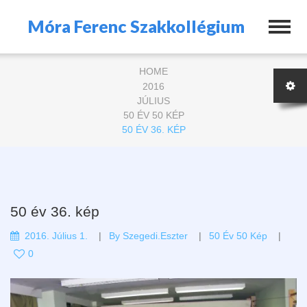
Móra Ferenc Szakkollégium
HOME
2016
JÚLIUS
50 ÉV 50 KÉP
50 ÉV 36. KÉP
50 év 36. kép
2016. Július 1.
By
Szegedi.eszter
50 Év 50 Kép
0