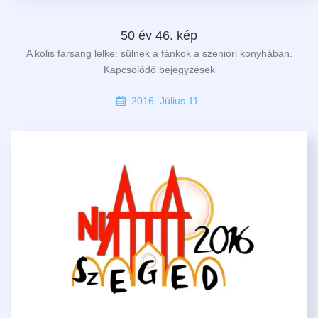
50 év 46. kép
A kolis farsang lelke: sülnek a fánkok a szeniori konyhában.
Kapcsolódó bejegyzések
2016. Július 11.