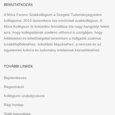
BEMUTATKOZÁS
A Móra Ferenc Szakkollégium a Szegedi Tudományegyetem
kollégiuma, 2013 decembere óta minősített szakkollégium. A
Móra Kollégium öt évtizedes fennállása óta nagy hangsúlyt fektet
arra, hogy kollégistáinak szellemi otthonul is szolgáljon, hogy
feltételeket és lehetőségeket teremtsen a hallgatók szakmai
továbbfejlődéséhez, sokoldalú képzéséhez, a nemzeti és az
egyetemes kultúra és tudomány értékeinek közvetítéséhez.
TOVÁBBI LINKEK
Bejelentkezés
Regisztráció
Kollégiumi szabályzatunk
Régi honlap
Sütik használata