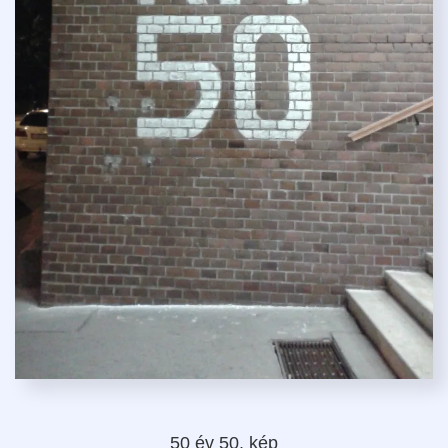
50 év 50. kép