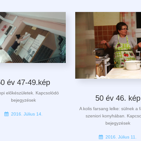
50 év 47-49.kép
i előkészületek. Kapcsolódó
50 év 46. kép
bejegyzések
A kolis farsang lelke: sülnek a 
2016. Július 14.
szeniori konyhában. Kapcs
bejegyzések
2016. Július 11.