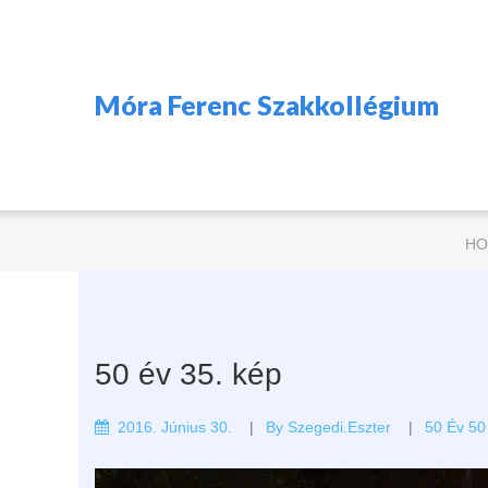
Móra Ferenc Szakkollégium
HO
50 év 35. kép
2016. Június 30.
By
Szegedi.eszter
50 Év 50