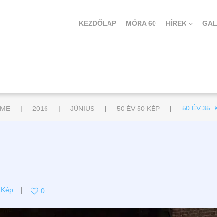
KEZDŐLAP
MÓRA 60
HÍREK
GAL
|
|
|
|
ME
2016
JÚNIUS
50 ÉV 50 KÉP
50 ÉV 35. 
 Kép
0