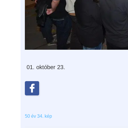
október 23.
50 év 34. kép