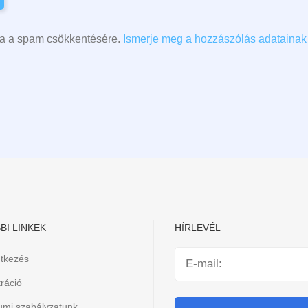
lja a spam csökkentésére.
Ismerje meg a hozzászólás adatainak 
BI LINKEK
HÍRLEVÉL
ntkezés
ráció
iumi szabályzatunk