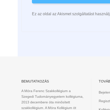
Ez az oldal az Akismet szolgáltatást haszná
BEMUTATKOZÁS
TOVÁB
A Móra Ferenc Szakkollégium a
Bejele
Szegedi Tudományegyetem kollégiuma,
Regiszt
2013 decembere óta minősített
szakkollégium. A Móra Kollégium öt
Kollég