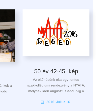
50 év 42-45. kép
Az eltűnésünk oka egy fontos
szakkollégiumi rendezvény a NYATA,
fánkok a
melynek idén augusztus 3-től 7-ig a
olódó
2016. Július 10.