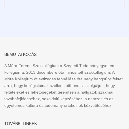
BEMUTATKOZÁS
A Móra Ferenc Szakkollégium a Szegedi Tudományegyetem
kollégiuma, 2013 decembere óta minősített szakkollégium. A
Móra Kollégium öt évtizedes fennállása óta nagy hangsúlyt fektet
arra, hogy kollégistáinak szellemi otthonul is szolgáljon, hogy
feltételeket és lehetőségeket teremtsen a hallgatók szakmai
továbbfejlődéséhez, sokoldalú képzéséhez, a nemzeti és az
egyetemes kultúra és tudomány értékeinek közvetítéséhez.
TOVÁBBI LINKEK