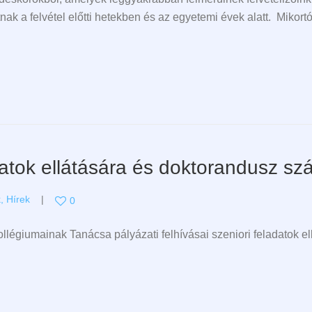
ak a felvétel előtti hetekben és az egyetemi évek alatt. Mikort
datok ellátására és doktorandusz szá
k
,
Hírek
0
égiumainak Tanácsa pályázati felhívásai szeniori feladatok el