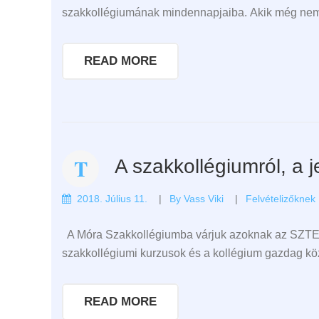
szakkollégiumának mindennapjaiba. Akik még nem t
READ MORE
A szakkollégiumról, a j
2018. Július 11.
By
Vass Viki
Felvételizőknek
A Móra Szakkollégiumba várjuk azoknak az SZTE-re 
szakkollégiumi kurzusok és a kollégium gazdag közö
READ MORE