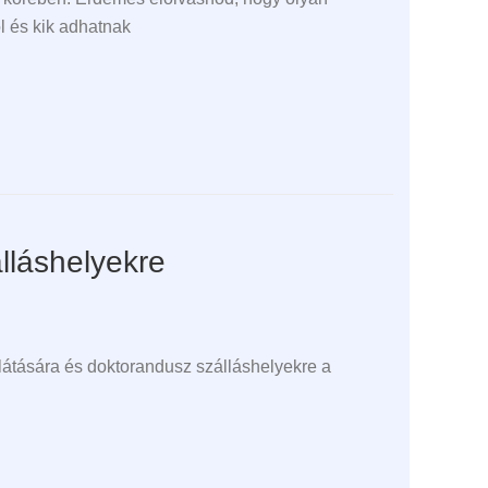
ól és kik adhatnak
lláshelyekre
látására és doktorandusz szálláshelyekre a