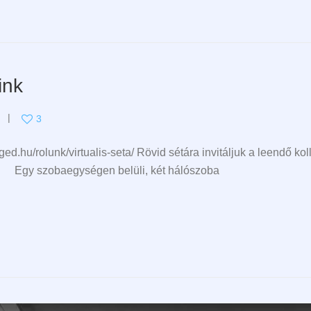
ink
3
ged.hu/rolunk/virtualis-seta/ Rövid sétára invitáljuk a leendő kol
 Egy szobaegységen belüli, két hálószoba