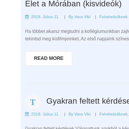
Élet a Mórában (kisvideók)
2018. Július 11.
By
Vass Viki
Felvételizőknek
Ha többet akarsz megtudni a kollégiumunkban zajló
tekintsd meg kisfilmjeinket. Az első napjaink színe
READ MORE
Gyakran feltett kérdés
2018. Július 11.
By
Vass Viki
Felvételizőknek
Gyakran feltett kérdések Válogattunk azokból a ké