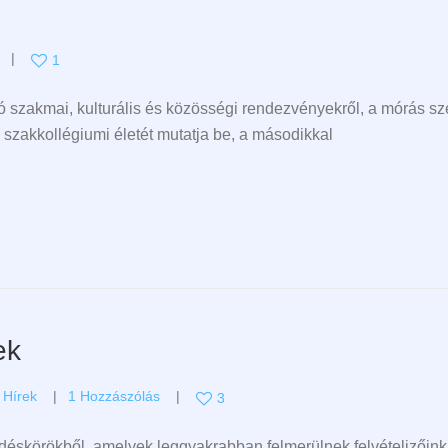
1
 szakmai, kulturális és közösségi rendezvényekről, a mórás sz
s szakkollégiumi életét mutatja be, a másodikkal
ek
,
Hírek
1 Hozzászólás
3
rdéskörökből, amelyek leggyakrabban felmerülnek felvételizőin