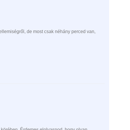
ellemiségről, de most csak néhány perced van,
k körében. Érdemes elolvasnod, hogy olyan