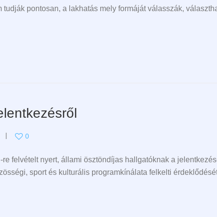
udják pontosan, a lakhatás mely formáját válasszák, választh
elentkezésről
0
felvételt nyert, állami ösztöndíjas hallgatóknak a jelentkezés
sségi, sport és kulturális programkínálata felkelti érdeklődésé