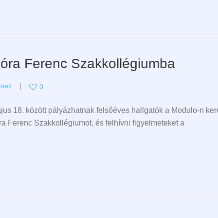
 Móra Ferenc Szakkollégiumba
knek
0
ájus 18. között pályázhatnak felsőéves hallgatók a Modulo-n kere
Ferenc Szakkollégiumot, és felhívni figyelmeteket a