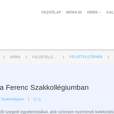
KEZDŐLAP
MÓRA 60
HÍREK
GAL
|
|
|
|
HÍREK
FELVÉTELIZŐKNEK
FELVÉTELIZŐKNEK
ra Ferenc Szakkollégiumban
,
Szakkollégium
0
ndő szegedi egyetemistákat, akik szívesen nyernének betekintés