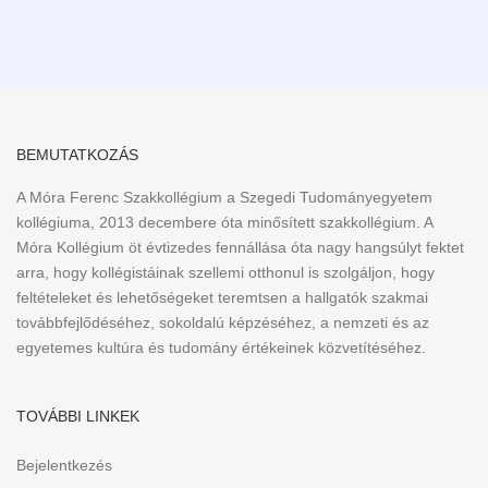
BEMUTATKOZÁS
A Móra Ferenc Szakkollégium a Szegedi Tudományegyetem
kollégiuma, 2013 decembere óta minősített szakkollégium. A
Móra Kollégium öt évtizedes fennállása óta nagy hangsúlyt fektet
arra, hogy kollégistáinak szellemi otthonul is szolgáljon, hogy
feltételeket és lehetőségeket teremtsen a hallgatók szakmai
továbbfejlődéséhez, sokoldalú képzéséhez, a nemzeti és az
egyetemes kultúra és tudomány értékeinek közvetítéséhez.
TOVÁBBI LINKEK
Bejelentkezés