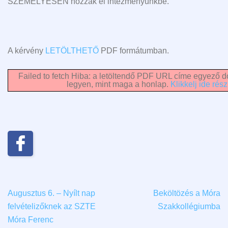
SZEMÉLYESEN hozzák el intézményünkbe.
A kérvény
LETÖLTHETŐ
PDF formátumban.
Failed to fetch Hiba: a letöltendő PDF URL címe egyező do
legyen, mint maga a honlap.
Klikkelj ide rész
Augusztus 6. – Nyílt nap
Beköltözés a Móra
felvételizőknek az SZTE
Szakkollégiumba
Móra Ferenc