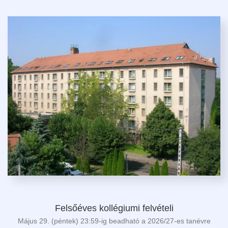
Felsőéves kollégiumi felvételi
Május 29. (péntek) 23:59-ig beadható a 2026/27-es tanévre