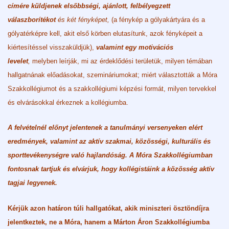
címére küldjenek elsőbbségi, ajánlott, felbélyegzett
válaszborítékot
és két fényképet,
(a fénykép a gólyakártyára és a
gólyatérképre kell, akit első körben elutasítunk, azok fényképeit a
kiértesítéssel visszaküldjük),
valamint egy motivációs
levelet
,
melyben leírják, mi az érdeklődési területük, milyen témában
hallgatnának előadásokat, szemináriumokat; miért választották a Móra
Szakkollégiumot és a szakkollégiumi képzési formát, milyen tervekkel
és elvárásokkal érkeznek a kollégiumba.
A felvételnél előnyt jelentenek a tanulmányi versenyeken elért
eredmények, valamint az aktív szakmai, közösségi, kulturális és
sporttevékenységre való hajlandóság. A Móra Szakkollégiumban
fontosnak tartjuk és elvárjuk, hogy kollégistáink a közösség aktív
tagjai legyenek.
Kérjük azon határon túli hallgatókat, akik miniszteri ösztöndíjra
jelentkeztek, ne a Móra, hanem a Márton Áron Szakkollégiumba