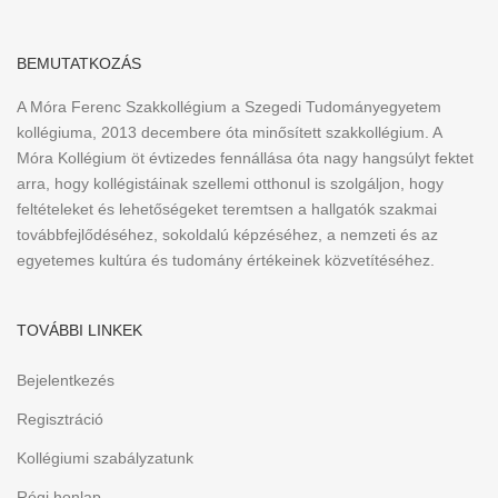
BEMUTATKOZÁS
A Móra Ferenc Szakkollégium a Szegedi Tudományegyetem
kollégiuma, 2013 decembere óta minősített szakkollégium. A
Móra Kollégium öt évtizedes fennállása óta nagy hangsúlyt fektet
arra, hogy kollégistáinak szellemi otthonul is szolgáljon, hogy
feltételeket és lehetőségeket teremtsen a hallgatók szakmai
továbbfejlődéséhez, sokoldalú képzéséhez, a nemzeti és az
egyetemes kultúra és tudomány értékeinek közvetítéséhez.
TOVÁBBI LINKEK
Bejelentkezés
Regisztráció
Kollégiumi szabályzatunk
Régi honlap