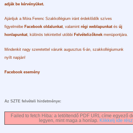
adják be kérvényüket.
Ajánljuk a Móra Ferenc Szakkollégium iránt érdeklődők szíves
figyelmébe
Facebook oldalunkat
, valamint
régi weblapunkat
és
új
honlapunkat
, különös tekintettel utóbbi
Felvételizőknek
menüpontjára.
Mindenkit nagy szeretettel várunk augusztus 6-án, szakkollégiumunk
nyílt napján!
Facebook esemény
Az SZTE felvételi hirdetménye:
Failed to fetch Hiba: a letöltendő PDF URL címe egyező do
legyen, mint maga a honlap.
Klikkelj ide rész