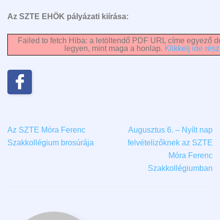
Az SZTE EHÖK pályázati kiírása:
Failed to fetch Hiba: a letöltendő PDF URL címe egyező do
legyen, mint maga a honlap.
Klikkelj ide rész
Az SZTE Móra Ferenc
Augusztus 6. – Nyílt nap
Szakkollégium brosúrája
felvételizőknek az SZTE
Móra Ferenc
Szakkollégiumban