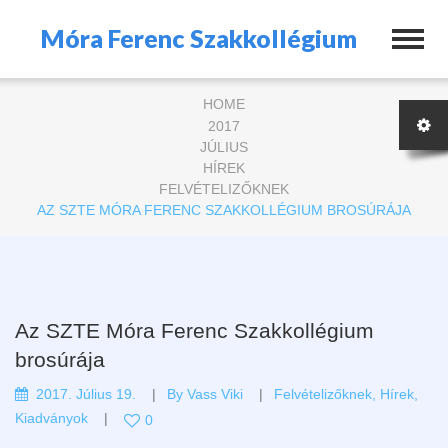
Móra Ferenc Szakkollégium
HOME
2017
JÚLIUS
HÍREK
FELVÉTELIZŐKNEK
AZ SZTE MÓRA FERENC SZAKKOLLÉGIUM BROSÚRÁJA
Az SZTE Móra Ferenc Szakkollégium
brosúrája
2017. Július 19.
By
Vass Viki
Felvételizőknek
,
Hírek
,
Kiadványok
0