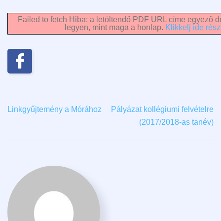
Failed to fetch Hiba: a letöltendő PDF URL címe egyező do
legyen, mint maga a honlap.
Klikkelj ide rész
Linkgyűjtemény a Mórához
Pályázat kollégiumi felvételre
(2017/2018-as tanév)