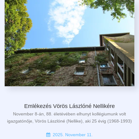
Emlékezés Vörös Lászlóné Nellikére
November 8-án, 88. életévében elhunyt kollégiumunk volt
igazgatónője, Vörös Lászlóné (Nellike), aki 25 évig (1968-1993)
2025. November 11.