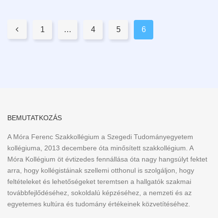
Pages:

1
…
4
5
6
BEMUTATKOZÁS
A Móra Ferenc Szakkollégium a Szegedi Tudományegyetem
kollégiuma, 2013 decembere óta minősített szakkollégium. A
Móra Kollégium öt évtizedes fennállása óta nagy hangsúlyt fektet
arra, hogy kollégistáinak szellemi otthonul is szolgáljon, hogy
feltételeket és lehetőségeket teremtsen a hallgatók szakmai
továbbfejlődéséhez, sokoldalú képzéséhez, a nemzeti és az
egyetemes kultúra és tudomány értékeinek közvetítéséhez.