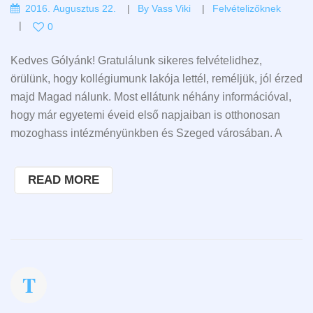
2016. Augusztus 22.
By
Vass Viki
Felvételizőknek
0
Kedves Gólyánk! Gratulálunk sikeres felvételidhez,
örülünk, hogy kollégiumunk lakója lettél, reméljük, jól érzed
majd Magad nálunk. Most ellátunk néhány információval,
hogy már egyetemi éveid első napjaiban is otthonosan
mozoghass intézményünkben és Szeged városában. A
READ MORE