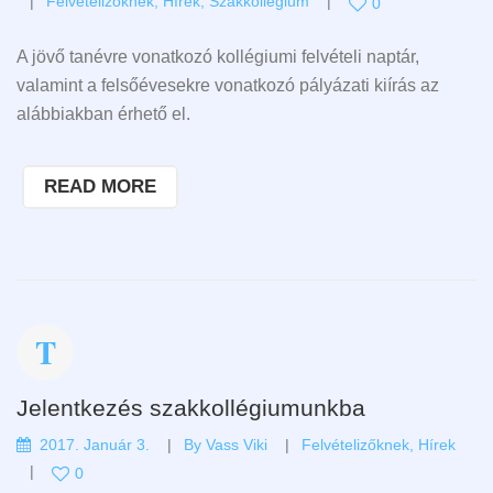
Felvételizőknek
,
Hírek
,
Szakkollégium
0
A jövő tanévre vonatkozó kollégiumi felvételi naptár,
valamint a felsőévesekre vonatkozó pályázati kiírás az
alábbiakban érhető el.
READ MORE
Jelentkezés szakkollégiumunkba
2017. Január 3.
By
Vass Viki
Felvételizőknek
,
Hírek
0