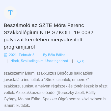
Beszámoló az SZTE Móra Ferenc
Szakkollégium NTP-SZKOLL-19-0032
pályázat keretében megvalósított
programjairól
2021. Február 3.
By
Béla Bálint
Hírek
,
Szakkollégium
,
Uncategorized
0
szakszeminárium, szakkurzus Biológus hallgatóink
javaslatára indítottuk a “Sírok, csontok, emberek”
szakkurzusunkat, amelyen régészek és történészek is részt
vettek. Az szakkurzus előadói (Bereczky Zsolt, Pálffy
György, Molnár Erika, Spekker Olga) nemzetközi szinten is
ismert kutatók,