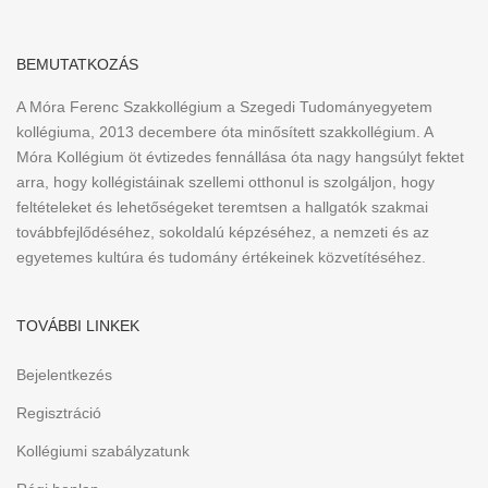
BEMUTATKOZÁS
A Móra Ferenc Szakkollégium a Szegedi Tudományegyetem
kollégiuma, 2013 decembere óta minősített szakkollégium. A
Móra Kollégium öt évtizedes fennállása óta nagy hangsúlyt fektet
arra, hogy kollégistáinak szellemi otthonul is szolgáljon, hogy
feltételeket és lehetőségeket teremtsen a hallgatók szakmai
továbbfejlődéséhez, sokoldalú képzéséhez, a nemzeti és az
egyetemes kultúra és tudomány értékeinek közvetítéséhez.
TOVÁBBI LINKEK
Bejelentkezés
Regisztráció
Kollégiumi szabályzatunk