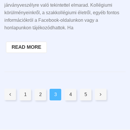
járványveszélyre való tekintettel elmarad. Kollégiumi
körülményeinkről, a szakkollégiumi életről, egyéb fontos
információkról a Facebook-oldalunkon vagy a
honlapunkon tájékozódhattok. Ha
READ MORE
Pages:

1
2
3
4
5
