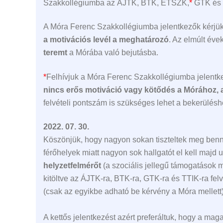
Szakkollégiumba az ÁJTK, BTK, ETSZK,
*
GTK és T
A Móra Ferenc Szakkollégiumba jelentkezők kérjük
a motivációs levél a meghatározó
. Az elmúlt éve
teremt
a Mórába való bejutásba.
*
Felhívjuk a Móra Ferenc Szakkollégiumba jelent
nincs erős motiváció vagy kötődés a Mórához, a
felvételi pontszám is szükséges lehet a bekerülésh
2022. 07. 30.
Köszönjük, hogy nagyon sokan tiszteltek meg bennü
férőhelyek miatt nagyon sok hallgatót el kell majd u
helyzetfelmérőt
(a szociális jellegű támogatások m
kitöltve az ÁJTK-ra, BTK-ra, GTK-ra és TTIK-ra fe
(csak az egyikbe adható be kérvény a Móra mellett
A kettős jelentkezést azért preferáltuk, hogy a mag