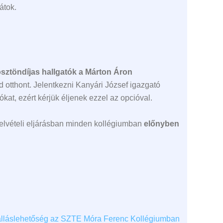
átok.
ösztöndíjas hallgatók a Márton Áron
 otthont. Jelentkezni Kanyári József igazgató
kat, ezért kérjük éljenek ezzel az opcióval.
 felvételi eljárásban minden kollégiumban
előnyben
álláslehetőség az SZTE Móra Ferenc Kollégiumban