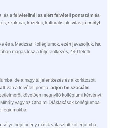
s, és
a felvételinél az elért felvételi pontszám és
, szakmai, közéleti, kulturális aktivitás
jó esélyt
éke és a Madzsar Kollégiumok, ezért javasoljuk,
ha
ában magas lesz a túljelentkezés, 440 feletti
mba, de a nagy túljelentkezés és a korlátozott
att
van a felvételi pontja,
adjon be szociális
lyzetfelmérőt követően megnyíló kollégiumi kérvényt
yi Mihály vagy az Öthalmi Diáklakások kollégiumba
kollégiumokba.
 esélye bejutni egy másik választott kollégiumba.