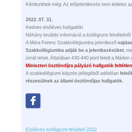
Kérdeztétek még: Az előjelentkezés nem kötelez az o
2022. 07. 31.
Kedves elsőéves hallgatók!
Néhány további információ a kollégiumi felvételiről
A Móra Ferenc Szakkollégiumba jelentkező
vajdas
Szakkollégiumba adják be a jelentkezésüket
, m
úrnál lehet. Általában 430-440 pont felett a Márton
Miniszteri ösztöndíjra pályázó hallgatók feltétl
A szakkollégiumi képzés jellegéből adódóan
felső
részesülnek az állami ösztöndíjas hallgatók.
Elsőéves kollégiumi felvételi 2022