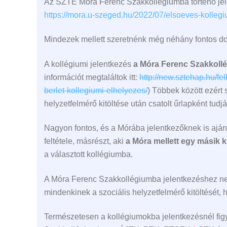
Az SZTE Móra Ferenc Szakkollégiumba történő jelen
https://mora.u-szeged.hu/2022/07/elsoeves-kollegiu
Mindezek mellett szeretnénk még néhány fontos dolo
A kollégiumi jelentkezés
a Móra Ferenc Szakkollé
információt megtaláltok itt:
http://new.sztehap.hu/f
berlet-kollegiumi-elhelyezes/
) Többek között ezért
helyzetfelmérő kitöltése után csatolt űrlapként tudj
Nagyon fontos, és a Mórába jelentkezőknek is ajánlo
feltétele, másrészt, aki
a Móra mellett egy másik k
a választott kollégiumba.
A Móra Ferenc Szakkollégiumba jelentkezéshez nem 
mindenkinek a szociális helyzetfelmérő kitöltését,
Természetesen a kollégiumokba jelentkezésnél figy