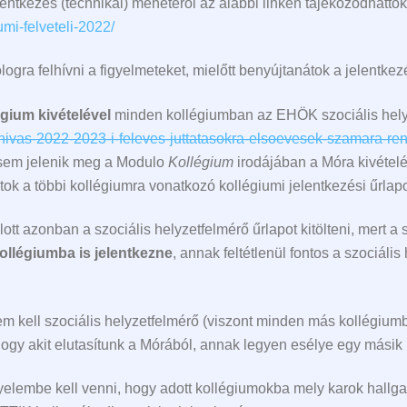
tkezés (technikai) menetéről az alábbi linken tájékozódhattok
mi-felveteli-2022/
gra felhívni a figyelmeteket, mielőtt benyújtanátok a jelentkez
gium kivételével
minden kollégiumban az EHÖK szociális helyze
elhivas-2022-2023-i-feleves-juttatasokra-elsoevesek-szamara-re
 sem jelenik meg a Modulo
Kollégium
irodájában a Móra kivételév
átok a többi kollégiumra vonatkozó kollégiumi jelentkezési űrlapo
tt azonban a szociális helyzetfelmérő űrlapot kitölteni, mert a
ollégiumba is jelentkezne
, annak feltétlenül fontos a szociális
kell szociális helyzetfelmérő (viszont minden más kollégiumba 
 hogy akit elutasítunk a Mórából, annak legyen esélye egy másik
elembe kell venni, hogy adott kollégiumokba mely karok hallga