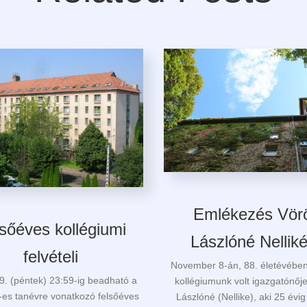
Emlékezés Vör
sőéves kollégiumi
Lászlóné Nellik
felvételi
November 8-án, 88. életévében
9. (péntek) 23:59-ig beadható a
kollégiumunk volt igazgatónőj
es tanévre vonatkozó felsőéves
Lászlóné (Nellike), aki 25 évi