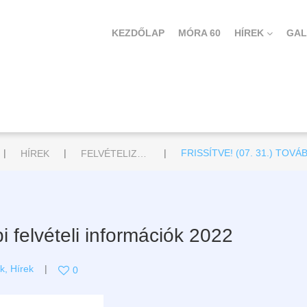
KEZDŐLAP
MÓRA 60
HÍREK
GAL
|
|
|
HÍREK
FELVÉTELIZŐKNEK
FRISSÍTVE! (07. 31.) TOV
 felvételi információk 2022
ek
,
Hírek
0