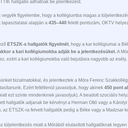
TIK hallgatói adhatnak be jelentkezést.
 vegyék figyelembe, hogy a kollégiumba magas a túljelentkezé
k tapasztalatai alapján a
435–440
feletti pontszám, OKTV helyezés
kező
ETSZK-s hallgatók figyelmét
, hogy a kar kollégiumai a B
kkor a kari kollégiumokba adják be a jelentkezésüket.
A Mór
ez, ezért a kari kollégiumokba való bejutásra nagyobb az esély.
nket bizalmatokkal, és jelentkeztek a Móra Ferenc Szakkollégiu
tasítanunk. Ezért feltétlenül javasoljuk, hogy akinek
450 pont al
iatt ezt szinte mindenkinek javasoljuk). A beadott szociális he
lvett hallgatók adjanak be kérvényt a Herman Ottó vagy a Károl
), az ETSZK-ra felvett hallgatók pedig a Béke vagy a Madzsar 
as túljelentkezés miatt a Mórából elutasított hallgatóknak legyen