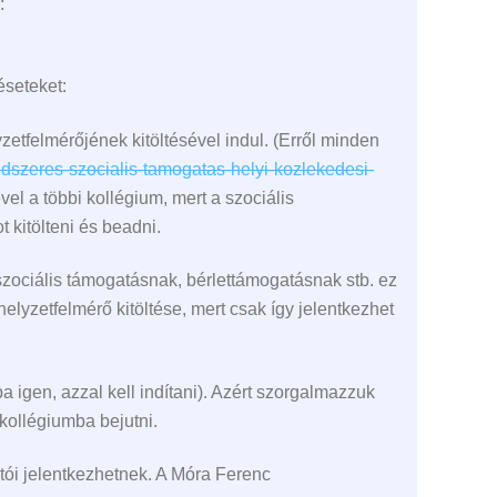
:
éseteket:
tfelmérőjének kitöltésével indul. (Erről minden
ndszeres-szocialis-tamogatas-helyi-kozlekedesi-
el a többi kollégium, mert a szociális
t kitölteni és beadni.
 szociális támogatásnak, bérlettámogatásnak stb. ez
 helyzetfelmérő kitöltése, mert csak így jelentkezhet
igen, azzal kell indítani). Azért szorgalmazzuk
 kollégiumba bejutni.
tói jelentkezhetnek. A Móra Ferenc