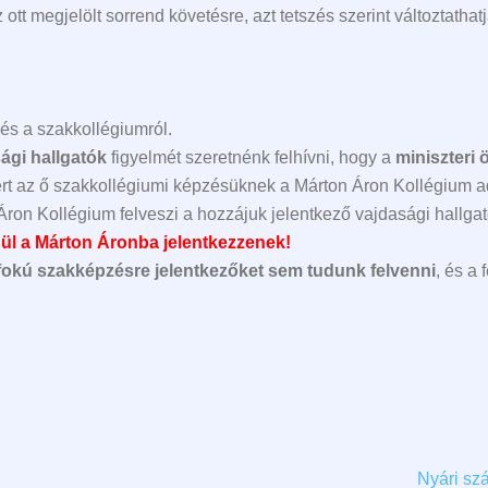
tt megjelölt sorrend követésre, azt tetszés szerint változtathatj
 és a szakkollégiumról.
ági hallgatók
figyelmét szeretnénk felhívni, hogy a
miniszteri 
ert az ő szakkollégiumi képzésüknek a Márton Áron Kollégium ad
 Áron Kollégium felveszi a hozzájuk jelentkező vajdasági hallgató
enül a Márton Áronba jelentkezzenek!
fokú szakképzésre jelentkezőket sem tudunk felvenni
, és a
Nyári sz