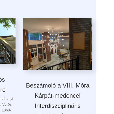
ös
Beszámoló a VIII. Móra
ére
Kárpát-medencei
 elhunyt
e, Vörös
Interdiszciplináris
g (1968-