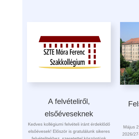
A felvételiről,
Fel
elsőéveseknek
Kedves kollégiumi felvételi iránt érdeklődő
Május 2
elsőévesek! Először is gratulálunk sikeres
2026/27-
felvételitekhez, szeretettel köszöntünk