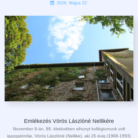
2026. Május 22.
Emlékezés Vörös Lászlóné Nellikére
November 8-án, 88. életévében elhunyt kollégiumunk volt
igazgatónője, Vörös Lászlóné (Nellike), aki 25 évig (1968-1993)