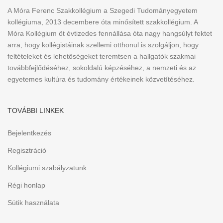
A Móra Ferenc Szakkollégium a Szegedi Tudományegyetem
kollégiuma, 2013 decembere óta minősített szakkollégium. A
Móra Kollégium öt évtizedes fennállása óta nagy hangsúlyt fektet
arra, hogy kollégistáinak szellemi otthonul is szolgáljon, hogy
feltételeket és lehetőségeket teremtsen a hallgatók szakmai
továbbfejlődéséhez, sokoldalú képzéséhez, a nemzeti és az
egyetemes kultúra és tudomány értékeinek közvetítéséhez.
TOVÁBBI LINKEK
Bejelentkezés
Regisztráció
Kollégiumi szabályzatunk
Régi honlap
Sütik használata