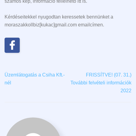
számos kép, információ fellelhető itt is.
Kérdéseitekkel nyugodtan keressetek bennünket a
moraszakkollbiz[kukac]gmail.com emailcímen.
Üzemlátogatás a Csiha Kft.-
FRISSÍTVE! (07. 31.)
nél
További felvételi információk
2022