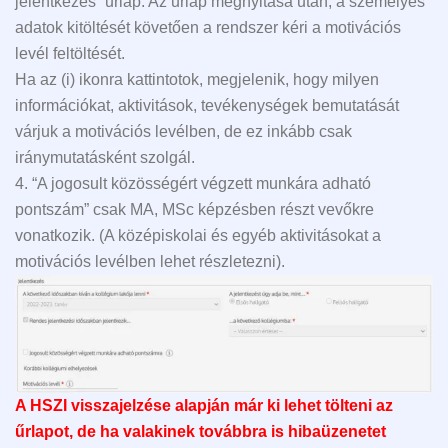
jelentkezés” űrlap. Az űrlap megnyitása után, a személyes
adatok kitöltését követően a rendszer kéri a motivációs
levél feltöltését.
Ha az (i) ikonra kattintotok, megjelenik, hogy milyen
információkat, aktivitások, tevékenységek bemutatását
várjuk a motivációs levélben, de ez inkább csak
iránymutatásként szolgál.
4. “A jogosult közösségért végzett munkára adható
pontszám” csak MA, MSc képzésben részt vevőkre
vonatkozik. (A középiskolai és egyéb aktivitásokat a
motivációs levélben lehet részletezni).
A HSZI visszajelzése alapján már ki lehet tölteni az
űrlapot, de ha valakinek továbbra is hibaüzenetet