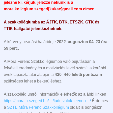
jelezne ki, kérjük, jelezze nekünk is a
mora.kollegium.szeged[kukac]gmail.com címen.
A szakkollégiumba az ÁJTK, BTK, ETSZK, GTK és
TTIK hallgatói jelentkezhetnek.
A kérvény beadási határideje
2022. augusztus 04. 23 óra
59 perc
.
A Móra Ferenc Szakkollégiumba való bejutásban a
felvételi eredmény és a motivációs levél számít, a korábbi
évek tapasztalatai alapján a
430–440 feletti pontszám
szükséges lehet a bekerüléshez.
A szakkollégiumról információk elérhetők az alábbi linken
https://mora.u-szeged.hu/…/tudnivalok-leendo…/
Érdemes
a
SZTE Móra Ferenc Szakkollégium
oldalt is böngészni,