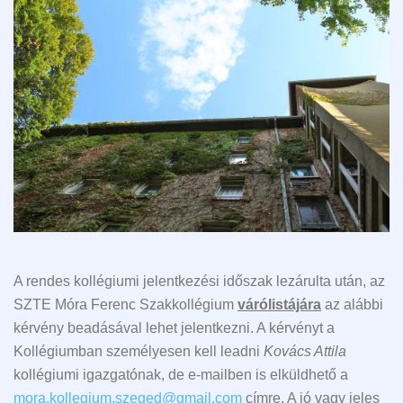
A rendes kollégiumi jelentkezési időszak lezárulta után, az
SZTE Móra Ferenc Szakkollégium
várólistájára
az alábbi
kérvény beadásával lehet jelentkezni. A kérvényt a
Kollégiumban személyesen kell leadni
Kovács Attila
kollégiumi igazgatónak, de e-mailben is elküldhető a
mora.kollegium.szeged@gmail.com
címre. A jó vagy jeles