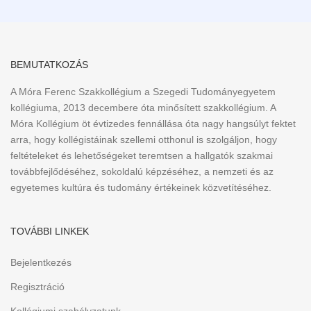
BEMUTATKOZÁS
A Móra Ferenc Szakkollégium a Szegedi Tudományegyetem
kollégiuma, 2013 decembere óta minősített szakkollégium. A
Móra Kollégium öt évtizedes fennállása óta nagy hangsúlyt fektet
arra, hogy kollégistáinak szellemi otthonul is szolgáljon, hogy
feltételeket és lehetőségeket teremtsen a hallgatók szakmai
továbbfejlődéséhez, sokoldalú képzéséhez, a nemzeti és az
egyetemes kultúra és tudomány értékeinek közvetítéséhez.
TOVÁBBI LINKEK
Bejelentkezés
Regisztráció
Kollégiumi szabályzatunk