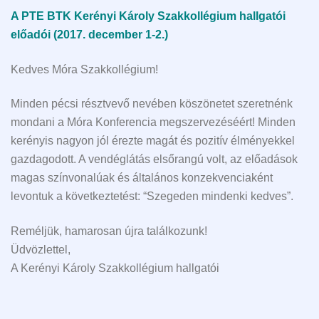
A PTE BTK Kerényi Károly Szakkollégium hallgatói
előadói (2017. december 1-2.)
Kedves Móra Szakkollégium!
Minden pécsi résztvevő nevében köszönetet szeretnénk
mondani a Móra Konferencia megszervezéséért! Minden
kerényis nagyon jól érezte magát és pozitív élményekkel
gazdagodott. A vendéglátás elsőrangú volt, az előadások
magas színvonalúak és általános konzekvenciaként
levontuk a következtetést: “Szegeden mindenki kedves”.
Reméljük, hamarosan újra találkozunk!
Üdvözlettel,
A Kerényi Károly Szakkollégium hallgatói