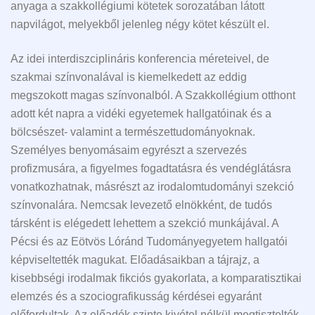
anyaga a szakkollégiumi kötetek sorozatában látott
napvilágot, melyekből jelenleg négy kötet készült el.
Az idei interdiszciplináris konferencia méreteivel, de
szakmai színvonalával is kiemelkedett az eddig
megszokott magas színvonalból. A Szakkollégium otthont
adott két napra a vidéki egyetemek hallgatóinak és a
bölcsészet- valamint a természettudományoknak.
Személyes benyomásaim egyrészt a szervezés
profizmusára, a figyelmes fogadtatásra és vendéglátásra
vonatkozhatnak, másrészt az irodalomtudományi szekció
színvonalára. Nemcsak levezető elnökként, de tudós
társként is elégedett lehettem a szekció munkájával. A
Pécsi és az Eötvös Lóránd Tudományegyetem hallgatói
képviseltették magukat. Előadásaikban a tájrajz, a
kisebbségi irodalmak fikciós gyakorlata, a komparatisztikai
elemzés és a szociografikusság kérdései egyaránt
előfordultak. Az előadók szinte kivétel nélkül megtisztelték