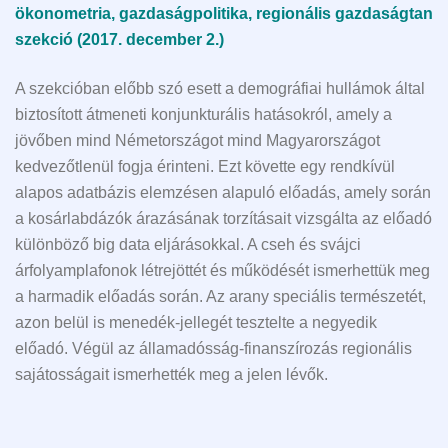
ökonometria, gazdaságpolitika, regionális gazdaságtan
szekció (2017. december 2.)
A szekcióban előbb szó esett a demográfiai hullámok által
biztosított átmeneti konjunkturális hatásokról, amely a
jövőben mind Németországot mind Magyarországot
kedvezőtlenül fogja érinteni. Ezt követte egy rendkívül
alapos adatbázis elemzésen alapuló előadás, amely során
a kosárlabdázók árazásának torzításait vizsgálta az előadó
különböző big data eljárásokkal. A cseh és svájci
árfolyamplafonok létrejöttét és működését ismerhettük meg
a harmadik előadás során. Az arany speciális természetét,
azon belül is menedék-jellegét tesztelte a negyedik
előadó. Végül az államadósság-finanszírozás regionális
sajátosságait ismerhették meg a jelen lévők.