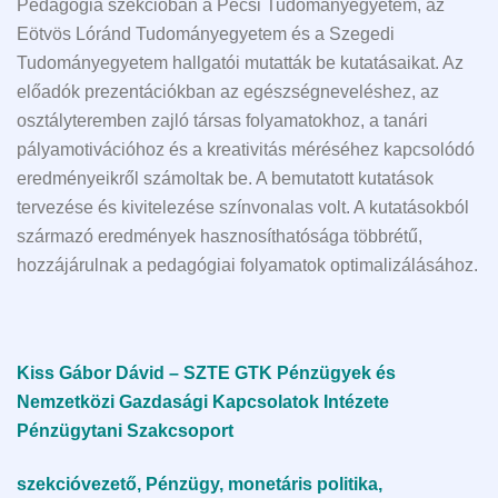
Pedagógia szekcióban a Pécsi Tudományegyetem, az
Eötvös Lóránd Tudományegyetem és a Szegedi
Tudományegyetem hallgatói mutatták be kutatásaikat. Az
előadók prezentációkban az egészségneveléshez, az
osztályteremben zajló társas folyamatokhoz, a tanári
pályamotivációhoz és a kreativitás méréséhez kapcsolódó
eredményeikről számoltak be. A bemutatott kutatások
tervezése és kivitelezése színvonalas volt. A kutatásokból
származó eredmények hasznosíthatósága többrétű,
hozzájárulnak a pedagógiai folyamatok optimalizálásához.
Kiss Gábor Dávid – SZTE GTK
Pénzügyek és
Nemzetközi Gazdasági Kapcsolatok Intézete
Pénzügytani Szakcsoport
szekcióvezető, Pénzügy, monetáris politika,