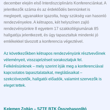
december elején első Interdiszciplináris Konferenciánkat. A
jelentkezők száma és az érdeklődés bennünket is
meglepett, ugyanakkor igazolta, hogy szükség van hasonló
rendezvényekre. A kétnapos, két helyszínen zajló
rendezvényünkre 8 egyetem 17 szakkollégiumának 85
hallgatója jelentkezett, és úgy tapasztaltuk mindenki jó
emlékekkel távozott a konferencia végeztével.
Az következőkben kétnapos rendezvényünk résztvevőinek
véleményeit, visszajelzéseit sorakoztatjuk fel.
Felkérésünknek – mely szerint írják meg a konferenciával
kapcsolatos tapasztalataikat, meglátásaikat –
szekcióvezetők, hallgatói előadók, valamint szervezők is
eleget tettek.
Kelemen Zoltán – SZTE BTK Összehasonlító