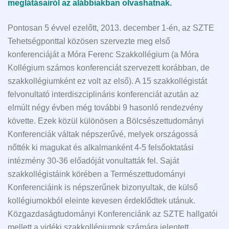
meglátásairól az alábbiakban olvashatnak.
Pontosan 5 évvel ezelőtt, 2013. december 1-én, az SZTE
Tehetségponttal közösen szervezte meg első
konferenciáját a Móra Ferenc Szakkollégium (a Móra
Kollégium számos konferenciát szervezett korábban, de
szakkollégiumként ez volt az első). A 15 szakkollégistát
felvonultató interdiszciplináris konferenciát azután az
elmúlt négy évben még további 9 hasonló rendezvény
követte. Ezek közül különösen a Bölcsészettudományi
Konferenciák váltak népszerűvé, melyek országossá
nőtték ki magukat és alkalmanként 4-5 felsőoktatási
intézmény 30-36 előadóját vonultatták fel. Saját
szakkollégistáink körében a Természettudományi
Konferenciáink is népszerűnek bizonyultak, de külső
kollégiumokból eleinte kevesen érdeklődtek utánuk.
Közgazdaságtudományi Konferenciánk az SZTE hallgatói
mellett a vidéki szakkollégiumok számára jelentett