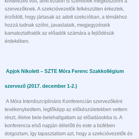
kivitelezett volt, amit ezúton is szeretnék megköszönni a
szervezőknek. A szekcióvezetők felkészülten érkeztek,
érződött, hogy jártasak az adott szekcióban, a témákhoz
hozzá tudnak szólni, javaslataik, megjegyzéseik
kamatoztathatók az előadók számára a fejlődésük
érdekében.
Apjok Nikolett – SZTE Móra Ferenc Szakkollégium
szervező (2017. december 1-2.)
A Móra Interdiszciplináris Konferencián szervezőként
tevékenykedtem, legfőképp az előkészületekben vettem
részt, illetve bele-belehallgattam az előadásokba is. A
konferencia első napján délelőtt és este a büfében
dolgoztam, így tapasztaltam azt, hogy a szekcióvezetők és