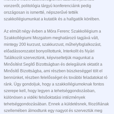
vonzerőt, politológia tárgyú konferenciáink pedig
országosan is ismertté, népszerűvé tették
szakkollégiumunkat a kutatók és a hallgatók körében.
Az elmúlt négy évben a Móra Ferenc Szakkollégium a
Szakkollégiumi Mozgalom meghatározó tagjává vált,
mintegy 200 kurzust, szakkurzust, műhelyfoglalkozást,
előadássorozatot bonyolítottunk, Interkollt és Nyári
Találkozót szerveztünk, képviseltetjük magunkat a
Minősítést Segítő Bizottságban és delegálunk oktatót a
Minősítő Bizottságba, ami részben büszkeséggel tölt el
bennünket, részben felelősséget és további feladatokat ró
ránk. Úgy gondoljuk, hogy a szakkollégiumoknak fontos
szerepe kell, hogy legyen a tehetséggondozásban,
különösen a vidéki felsőoktatási intézmények
tehetséggondozásában. Ennek a küldetésnek, filozófiának
szellemében álmodtunk egy nagyot és szerveztük meg