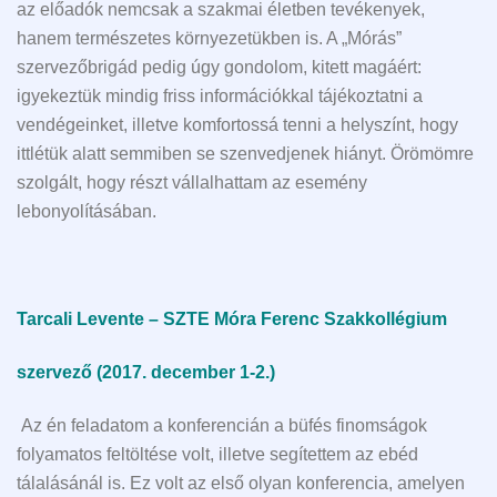
az előadók nemcsak a szakmai életben tevékenyek,
hanem természetes környezetükben is. A „Mórás”
szervezőbrigád pedig úgy gondolom, kitett magáért:
igyekeztük mindig friss információkkal tájékoztatni a
vendégeinket, illetve komfortossá tenni a helyszínt, hogy
ittlétük alatt semmiben se szenvedjenek hiányt. Örömömre
szolgált, hogy részt vállalhattam az esemény
lebonyolításában.
Tarcali Levente – SZTE Móra Ferenc Szakkollégium
szervező (2017. december 1-2.)
Az én feladatom a konferencián a büfés finomságok
folyamatos feltöltése volt, illetve segítettem az ebéd
tálalásánál is. Ez volt az első olyan konferencia, amelyen