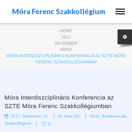
Móra Ferenc Szakkollégium
HOME
2017
DECEMBER
HÍREK
MÓRA INTERDISZCIPLINÁRIS KONFERENCIA AZ SZTE MÓRA
FERENC SZAKKOLLÉGIUMBAN
Móra Interdiszciplináris Konferencia az
SZTE Móra Ferenc Szakkollégiumban
2017. December 14.
By
Vass Viki
Hírek
,
Konferenciák
,
Szakkollégium
0