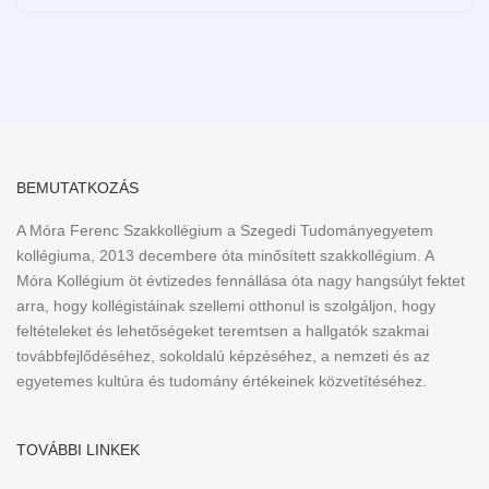
BEMUTATKOZÁS
A Móra Ferenc Szakkollégium a Szegedi Tudományegyetem
kollégiuma, 2013 decembere óta minősített szakkollégium. A
Móra Kollégium öt évtizedes fennállása óta nagy hangsúlyt fektet
arra, hogy kollégistáinak szellemi otthonul is szolgáljon, hogy
feltételeket és lehetőségeket teremtsen a hallgatók szakmai
továbbfejlődéséhez, sokoldalú képzéséhez, a nemzeti és az
egyetemes kultúra és tudomány értékeinek közvetítéséhez.
TOVÁBBI LINKEK