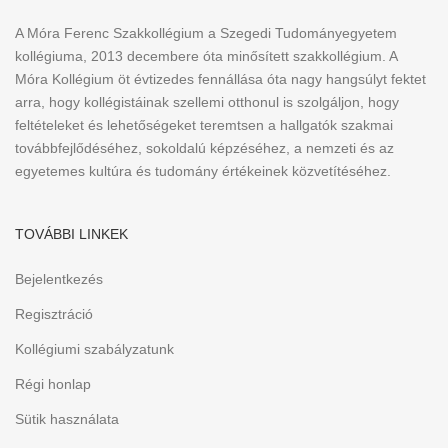
A Móra Ferenc Szakkollégium a Szegedi Tudományegyetem
kollégiuma, 2013 decembere óta minősített szakkollégium. A
Móra Kollégium öt évtizedes fennállása óta nagy hangsúlyt fektet
arra, hogy kollégistáinak szellemi otthonul is szolgáljon, hogy
feltételeket és lehetőségeket teremtsen a hallgatók szakmai
továbbfejlődéséhez, sokoldalú képzéséhez, a nemzeti és az
egyetemes kultúra és tudomány értékeinek közvetítéséhez.
TOVÁBBI LINKEK
Bejelentkezés
Regisztráció
Kollégiumi szabályzatunk
Régi honlap
Sütik használata