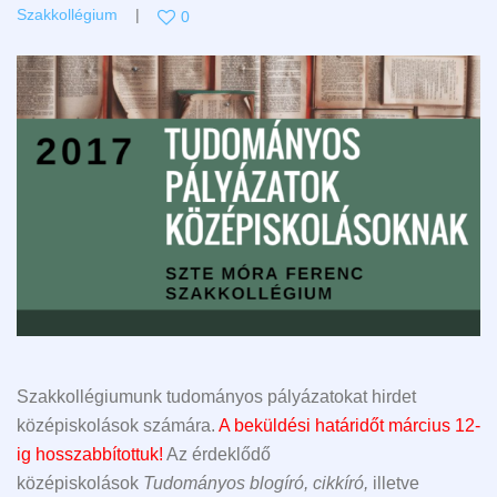
Szakkollégium
0
Szakkollégiumunk tudományos pályázatokat hirdet
középiskolások számára.
A beküldési határidőt március 12-
ig hosszabbítottuk!
Az érdeklődő
középiskolások
Tudományos blogíró, cikkíró,
illetve