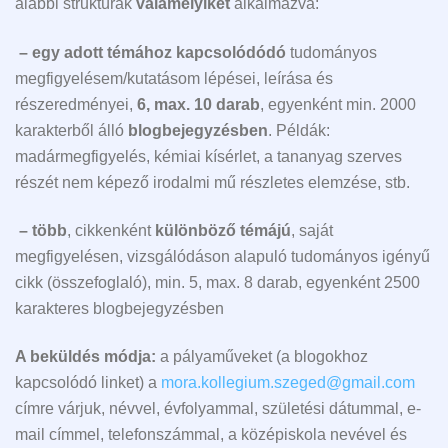
alábbi struktúrák
valamelyikét
alkalmazva:
– egy adott témához kapcsolódódó
tudományos
megfigyelésem/kutatásom lépései, leírása és
részeredményei,
6, max. 10 darab
, egyenként min. 2000
karakterből álló
blogbejegyzésben
. Példák:
madármegfigyelés, kémiai kísérlet, a tananyag szerves
részét nem képező irodalmi mű részletes elemzése, stb.
– több
, cikkenként
különböző témájú
, saját
megfigyelésen, vizsgálódáson alapuló tudományos igényű
cikk (összefoglaló), min. 5, max. 8 darab, egyenként 2500
karakteres blogbejegyzésben
A beküldés módja:
a pályaműveket (a blogokhoz
kapcsolódó linket) a
mora.kollegium.szeged@gmail.com
címre várjuk, névvel, évfolyammal, születési dátummal, e-
mail címmel, telefonszámmal, a középiskola nevével és