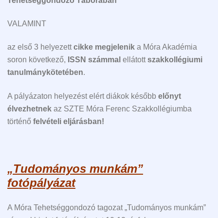
Tehetséggondozó Táborában
VALAMINT
az első 3 helyezett
cikke megjelenik
a Móra Akadémia
soron következő,
ISSN számmal
ellátott
szakkollégiumi
tanulmánykötetében
.
A pályázaton helyezést elért diákok később
előnyt
élvezhetnek
az SZTE Móra Ferenc Szakkollégiumba
történő
felvételi eljárásban!
„Tudományos munkám”
fotópályázat
A Móra Tehetséggondozó tagozat „Tudományos munkám”