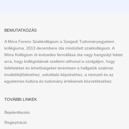
BEMUTATKOZÁS
A Móra Ferenc Szakkollégium a Szegedi Tudományegyetem
kollégiuma, 2013 decembere óta minősített szakkollégium. A
Móra Kollégium öt évtizedes fennállása óta nagy hangsúlyt fektet
arra, hogy kollégistáinak szellemi otthonul is szolgáljon, hogy
feltételeket és lehetőségeket teremtsen a hallgatók szakmai
továbbfejlődéséhez, sokoldalú képzéséhez, a nemzeti és az
egyetemes kultúra és tudomány értékeinek közvetítéséhez.
TOVÁBBI LINKEK
Bejelentkezés
Regisztráció