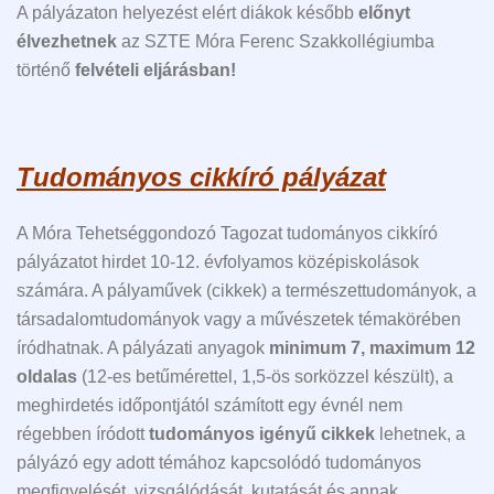
A pályázaton helyezést elért diákok később
előnyt
élvezhetnek
az SZTE Móra Ferenc Szakkollégiumba
történő
felvételi eljárásban!
Tudományos cikkíró pályázat
A Móra Tehetséggondozó Tagozat tudományos cikkíró
pályázatot hirdet 10-12. évfolyamos középiskolások
számára. A pályaművek (cikkek) a természettudományok, a
társadalomtudományok vagy a művészetek témakörében
íródhatnak. A pályázati anyagok
minimum 7, maximum 12
oldalas
(12-es betűmérettel, 1,5-ös sorközzel készült), a
meghirdetés időpontjától számított egy évnél nem
régebben íródott
tudományos igényű cikkek
lehetnek, a
pályázó egy adott témához kapcsolódó tudományos
megfigyelését, vizsgálódását, kutatását és annak