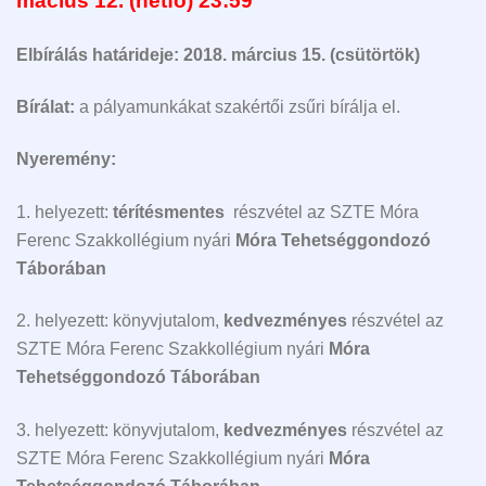
mácius 12. (hétfő) 23:59
Elbírálás határideje: 2018. március 15. (csütörtök)
Bírálat:
a pályamunkákat szakértői zsűri bírálja el.
Nyeremény:
1. helyezett:
térítésmentes
részvétel az SZTE Móra
Ferenc Szakkollégium nyári
Móra Tehetséggondozó
Táborában
2. helyezett: könyvjutalom,
kedvezményes
részvétel az
SZTE Móra Ferenc Szakkollégium nyári
Móra
Tehetséggondozó Táborában
3. helyezett: könyvjutalom,
kedvezményes
részvétel az
SZTE Móra Ferenc Szakkollégium nyári
Móra