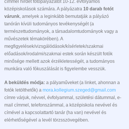
címmel hirdet fotópályázatot 10-12. évfolyamos
középiskolások számára. A pályázatra
10 darab fotót
várunk
, amelyek a leginkább bemutatják a pályázó
tanórán kívüli tudományos tevékenységét (a
természettudományok, a társadalomtudományok vagy a
művészetek témakörében). A
megfigyelések/vizsgálódások/kísérletek/szakmai
előadások/irodalmi/szakmai estek során készült fotók
minősége mellett azok érzékletességét, a tudományos
munkára való fókuszálását is figyelembe vesszük.
A beküldés módja:
a pályaműveket (a linket, ahonnan a
fotók letölthetők) a
mora.kollegium.szeged@gmail.com
címre várjuk, névvel, évfolyammal, születési dátummal, e-
mail címmel, telefonszámmal, a középiskola nevével és
címével a kapcsolattartó tanár (ha van) nevével és
elérhetőségével a levél törzsszövegében.