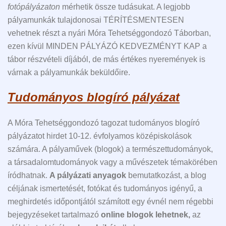
fotópályázaton
mérhetik össze tudásukat. A legjobb
pályamunkák tulajdonosai TÉRÍTÉSMENTESEN
vehetnek részt a nyári Móra Tehetséggondozó Táborban,
ezen kívül MINDEN PÁLYÁZÓ KEDVEZMÉNYT KAP a
tábor részvételi díjából, de más értékes nyeremények is
várnak a pályamunkák beküldőire.
Tudományos blogíró pályázat
A Móra Tehetséggondozó tagozat tudományos blogíró
pályázatot hirdet 10-12. évfolyamos középiskolások
számára. A pályaművek (blogok) a természettudományok,
a társadalomtudományok vagy a művészetek témakörében
íródhatnak.
A pályázati anyagok
bemutatkozást, a blog
céljának ismertetését, fotókat és tudományos igényű, a
meghirdetés időpontjától számított egy évnél nem régebbi
bejegyzéseket tartalmazó
online blogok lehetnek,
az