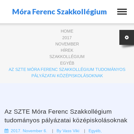
Móra Ferenc Szakkollégium
HOME
2017
NOVEMBER
HÍREK
SZAKKOLLÉGIUM
EGYÉB
AZ SZTE MÓRA FERENC SZAKKOLLÉGIUM TUDOMÁNYOS
PÁLYÁZATAI KÖZÉPISKOLÁSOKNAK
Az SZTE Móra Ferenc Szakkollégium
tudományos pályázatai középiskolásoknak
2017. November 6.
By
Vass Viki
Egyéb
,