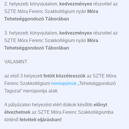
2. helyezett: könyvjutalom,
kedvezményes
részvétel az
SZTE Móra Ferenc Szakkollégium nyári
Móra
Tehetséggondozó Táborában
3. helyezett: könyvjutalom,
kedvezményes
részvétel az
SZTE Móra Ferenc Szakkollégium nyári
Móra
Tehetséggondozó Táborában
VALAMINT
az első 3 helyezett
fotóit közzétesszük
az SZTE Móra
Ferenc Szakkollégium
honlapjának
„Tehetséggondozó
Tagozat” menüpontja alatt.
A pályázaton helyezést elért diákok később
előnyt
élvezhetnek
az SZTE Móra Ferenc Szakkollégiumba
történő
felvételi eljárásban!