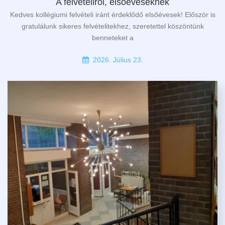
A felvételiről, elsőéveseknek
Kedves kollégiumi felvételi iránt érdeklődő elsőévesek! Először is
gratulálunk sikeres felvételitekhez, szeretettel köszöntünk
benneteket a
2026. Július 23.