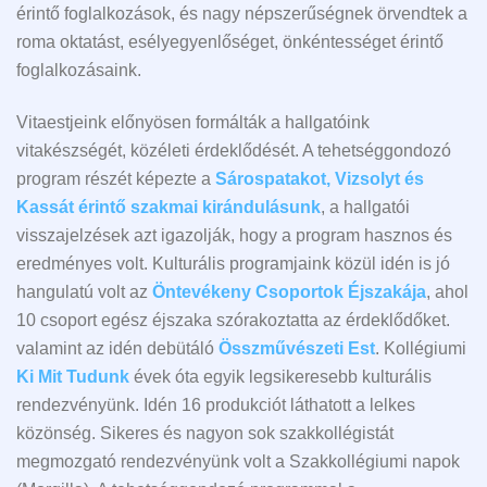
érintő foglalkozások, és nagy népszerűségnek örvendtek a
roma oktatást, esélyegyenlőséget, önkéntességet érintő
foglalkozásaink.
Vitaestjeink előnyösen formálták a hallgatóink
vitakészségét, közéleti érdeklődését. A tehetséggondozó
program részét képezte a
Sárospatakot, Vizsolyt és
Kassát érintő szakmai kirándulásunk
, a hallgatói
visszajelzések azt igazolják, hogy a program hasznos és
eredményes volt. Kulturális programjaink közül idén is jó
hangulatú volt az
Öntevékeny Csoportok Éjszakája
, ahol
10 csoport egész éjszaka szórakoztatta az érdeklődőket.
valamint az idén debütáló
Összművészeti Est
. Kollégiumi
Ki Mit Tudunk
évek óta egyik legsikeresebb kulturális
rendezvényünk. Idén 16 produkciót láthatott a lelkes
közönség. Sikeres és nagyon sok szakkollégistát
megmozgató rendezvényünk volt a Szakkollégiumi napok