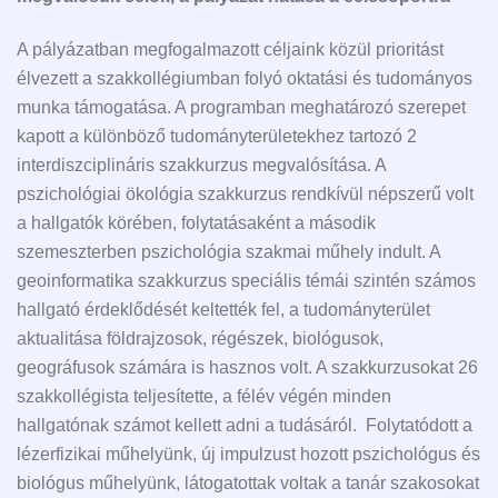
A pályázatban megfogalmazott céljaink közül prioritást
élvezett a szakkollégiumban folyó oktatási és tudományos
munka támogatása. A programban meghatározó szerepet
kapott a különböző tudományterületekhez tartozó 2
interdiszciplináris szakkurzus megvalósítása. A
pszichológiai ökológia szakkurzus rendkívül népszerű volt
a hallgatók körében, folytatásaként a második
szemeszterben pszichológia szakmai műhely indult. A
geoinformatika szakkurzus speciális témái szintén számos
hallgató érdeklődését keltették fel, a tudományterület
aktualitása földrajzosok, régészek, biológusok,
geográfusok számára is hasznos volt. A szakkurzusokat 26
szakkollégista teljesítette, a félév végén minden
hallgatónak számot kellett adni a tudásáról. Folytatódott a
lézerfizikai műhelyünk, új impulzust hozott pszichológus és
biológus műhelyünk, látogatottak voltak a tanár szakosokat