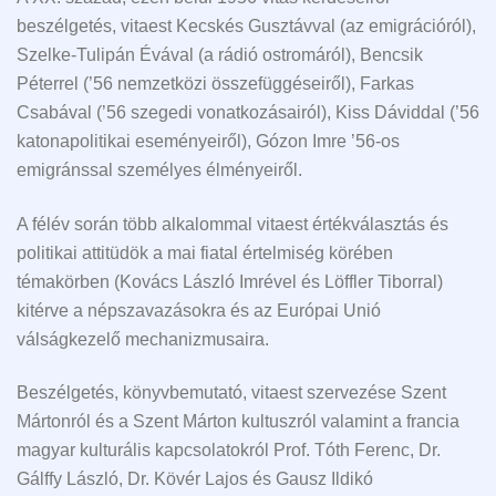
beszélgetés, vitaest Kecskés Gusztávval (az emigrációról),
Szelke-Tulipán Évával (a rádió ostromáról), Bencsik
Péterrel (’56 nemzetközi összefüggéseiről), Farkas
Csabával (’56 szegedi vonatkozásairól), Kiss Dáviddal (’56
katonapolitikai eseményeiről), Gózon Imre ’56-os
emigránssal személyes élményeiről.
A félév során több alkalommal vitaest értékválasztás és
politikai attitüdök a mai fiatal értelmiség körében
témakörben (Kovács László Imrével és Löffler Tiborral)
kitérve a népszavazásokra és az Európai Unió
válságkezelő mechanizmusaira.
Beszélgetés, könyvbemutató, vitaest szervezése Szent
Mártonról és a Szent Márton kultuszról valamint a francia
magyar kulturális kapcsolatokról Prof. Tóth Ferenc, Dr.
Gálffy László, Dr. Kövér Lajos és Gausz Ildikó