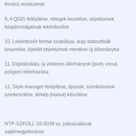
forrású rendszerek
9, A QGIS felépítése, rétegek kezelése, objektumok
tulajdonságainak lekérdezése
10, Lekérdezés formai szabályai, alap statisztikák
kinyerése, kijelölt objektumok mentése új állományba
11, Digitalizálás, új vektoros állományok (pont, vonal,
poligon) létrehozása
12, Style manager felépítése, típusok, szimbólumok
szerkesztése, térkép (layout) készítése
NTP-SZKOLL-16-0039 sz. pályázatának
sajtómegjelenései