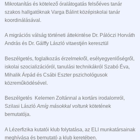
Mikrotanítás és kötelező óralátogatás felsőéves tanár
szakos hallgatóknak Varga Bálint középiskolai tanár
koordinálásával.
A migrációs válság történeti áttekintése Dr. Pálóczi Horváth
András és Dr. Gálffy László vitaestjén keresztül
Beszélgetés, foglalkozás érzelmekről, esélyegyenlőségről,
iskolai szocializációról, tanulási technikákról Szabó Éva,
Mihalik Árpád és Csábi Eszter pszichológusok
közreműködésével.
Beszélgetés Kelemen Zoltánnal a kortárs irodalomról,
Szilasi László
Amíg másokkal voltunk
kötetének
bemutatója.
A Lézerfizika kutatói klub folytatása, az ELI munkatársainak
meghívása és bemutató a klub keretében.