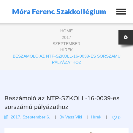
Móra Ferenc Szakkollégium
HOME
2017
SZEPTEMBER
HÍREK
BESZÁMOLÓ AZ NTP-SZKOLL-16-0039-ES SORSZÁMÚ
PÁLYÁZATHOZ
Beszámoló az NTP-SZKOLL-16-0039-es
sorszámú pályázathoz
2017. Szeptember 6.
By
Vass Viki
Hírek
0