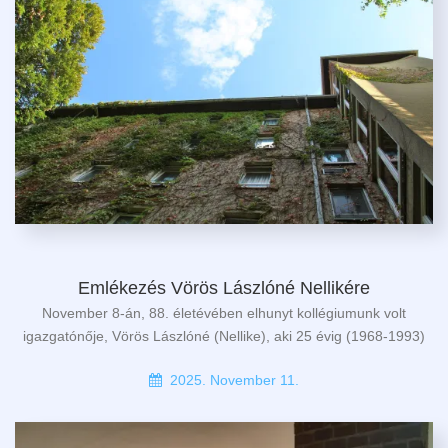
Emlékezés Vörös Lászlóné Nellikére
November 8-án, 88. életévében elhunyt kollégiumunk volt
igazgatónője, Vörös Lászlóné (Nellike), aki 25 évig (1968-1993)
2025. November 11.