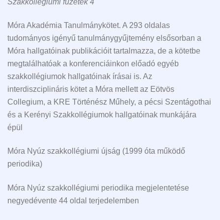
Szakkollégiumi füzetek 4
Móra Akadémia Tanulmánykötet. A 293 oldalas
tudományos igényű tanulmánygyűjtemény elsősorban a
Móra hallgatóinak publikációit tartalmazza, de a kötetbe
megtalálhatóak a konferenciáinkon előadó egyéb
szakkollégiumok hallgatóinak írásai is. Az
interdiszciplináris kötet a Móra mellett az Eötvös
Collegium, a KRE Történész Műhely, a pécsi Szentágothai
és a Kerényi Szakkollégiumok hallgatóinak munkájára
épül
Móra Nyúz szakkollégiumi újság (1999 óta működő
periodika)
Móra Nyúz szakkollégiumi periodika megjelentetése
negyedévente 44 oldal terjedelemben