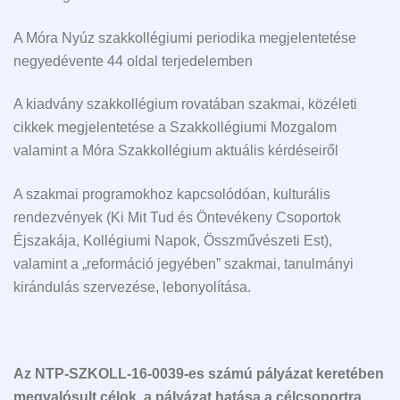
A Móra Nyúz szakkollégiumi periodika megjelentetése
negyedévente 44 oldal terjedelemben
A kiadvány szakkollégium rovatában szakmai, közéleti
cikkek megjelentetése a Szakkollégiumi Mozgalom
valamint a Móra Szakkollégium aktuális kérdéseiről
A szakmai programokhoz kapcsolódóan, kulturális
rendezvények (Ki Mit Tud és Öntevékeny Csoportok
Éjszakája, Kollégiumi Napok, Összművészeti Est),
valamint a „reformáció jegyében” szakmai, tanulmányi
kirándulás szervezése, lebonyolítása.
Az NTP-SZKOLL-16-0039-es számú pályázat keretében
megvalósult célok, a pályázat hatása a célcsoportra