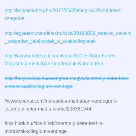
http://bolyaimuhely.hu/2017/05/05/meg%C3%A9rinteni-
szegedet
http://egyetem.mandiner.hu/cikk/20160809_ertekre_nevelni
_szegeden_talalkoztak_a_szakkollegistak
http://www.wherevent.com/detail/SZTE-Mora-Ferenc-
Morasok-a-mediaban-Vendegunk-Kurucz-Eva
http://helyivalasz.hu/csongrad-megye/csermely-peter-lesz-
a-mora-szakkollegium-vendege
//www.evensi.com/morasok-a-mediaban-vendegunk-
csermely-peter-media-works/206381544
friss-hirek.hu/friss-hirek/csermely-peter-lesz-a-
moraszakkollegium-vendege