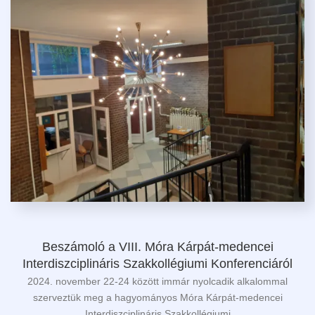
Beszámoló a VIII. Móra Kárpát-medencei
Interdiszciplináris Szakkollégiumi Konferenciáról
2024. november 22-24 között immár nyolcadik alkalommal
szerveztük meg a hagyományos Móra Kárpát-medencei
Interdiszciplináris Szakkollégiumi