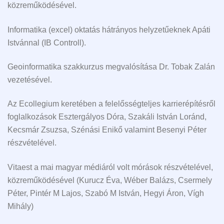
közreműködésével.
Informatika (excel) oktatás hátrányos helyzetűeknek Apáti
Istvánnal (IB Controll).
Geoinformatika szakkurzus megvalósítása Dr. Tobak Zalán
vezetésével.
Az Ecollegium keretében a felelősségteljes karrierépítésről
foglalkozások Esztergályos Dóra, Szakáli István Loránd,
Kecsmár Zsuzsa, Szénási Enikő valamint Besenyi Péter
részvételével.
Vitaest a mai magyar médiáról volt mórások részvételével,
közreműködésével (Kurucz Éva, Wéber Balázs, Csermely
Péter, Pintér M Lajos, Szabó M István, Hegyi Áron, Vígh
Mihály)