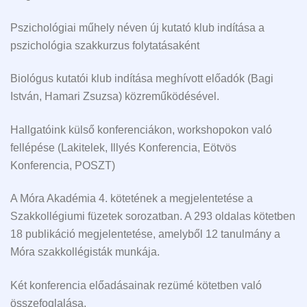
Pszichológiai műhely néven új kutató klub indítása a
pszichológia szakkurzus folytatásaként
Biológus kutatói klub indítása meghívott előadók (Bagi
István, Hamari Zsuzsa) közreműködésével.
Hallgatóink külső konferenciákon, workshopokon való
fellépése (Lakitelek, Illyés Konferencia, Eötvös
Konferencia, POSZT)
A Móra Akadémia 4. kötetének a megjelentetése a
Szakkollégiumi füzetek sorozatban. A 293 oldalas kötetben
18 publikáció megjelentetése, amelyből 12 tanulmány a
Móra szakkollégisták munkája.
Két konferencia előadásainak rezümé kötetben való
összefoglalása.