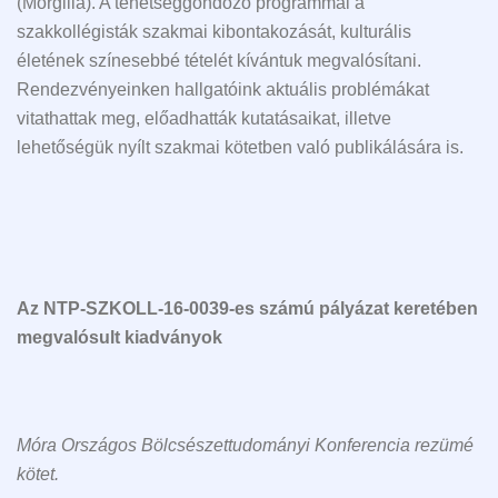
(Morgilla). A tehetséggondozó programmal a
szakkollégisták szakmai kibontakozását, kulturális
életének színesebbé tételét kívántuk megvalósítani.
Rendezvényeinken hallgatóink aktuális problémákat
vitathattak meg, előadhatták kutatásaikat, illetve
lehetőségük nyílt szakmai kötetben való publikálására is.
Az NTP-SZKOLL-16-0039-es számú pályázat keretében
megvalósult kiadványok
Móra Országos Bölcsészettudományi Konferencia rezümé
kötet.