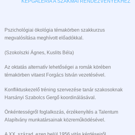
KÉPGALÉRIA A SZAKMAI RENDEZVÉNYEKHEZ
Pszichológiai ökológia témakörben szakkurzus
megvalósítása meghívott előadókkal.
(Szokolszki Ágnes, Kuslits Béla)
Az oktatás alternatív lehetőségei a romák körében
témakörben vitaest Forgács István vezetésével.
Konfliktuskezelő tréning szervezése tanár szakosoknak
Harsányi Szabolcs Gergő koordinálásával.
Önkéntességről foglalkozás, érzékenyítés a Talentum
Alapítvány munkatársainak közreműködésével.
A XX. század, ezen belül 1956 vitás kérdéseiről