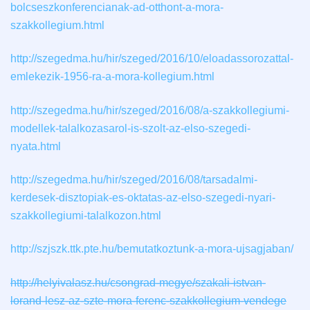
bolcseszkonferencianak-ad-otthont-a-mora-
szakkollegium.html
http://szegedma.hu/hir/szeged/2016/10/eloadassorozattal-
emlekezik-1956-ra-a-mora-kollegium.html
http://szegedma.hu/hir/szeged/2016/08/a-szakkollegiumi-
modellek-talalkozasarol-is-szolt-az-elso-szegedi-
nyata.html
http://szegedma.hu/hir/szeged/2016/08/tarsadalmi-
kerdesek-disztopiak-es-oktatas-az-elso-szegedi-nyari-
szakkollegiumi-talalkozon.html
http://szjszk.ttk.pte.hu/bemutatkoztunk-a-mora-ujsagjaban/
http://helyivalasz.hu/csongrad-megye/szakali-istvan-
lorand-lesz-az-szte-mora-ferenc-szakkollegium-vendege