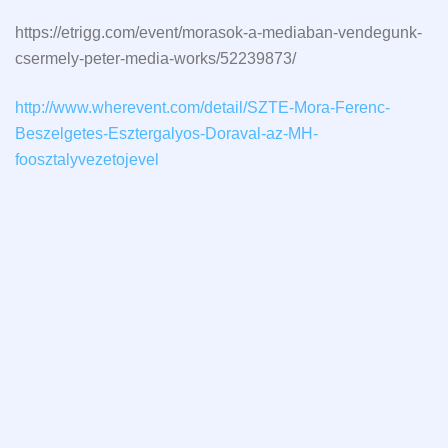
https://etrigg.com/event/morasok-a-mediaban-vendegunk-
csermely-peter-media-works/52239873/
http://www.wherevent.com/detail/SZTE-Mora-Ferenc-
Beszelgetes-Esztergalyos-Doraval-az-MH-
foosztalyvezetojevel