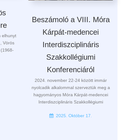
ös
Beszámoló a VIII. Móra
ére
Kárpát-medencei
 elhunyt
e, Vörös
Interdiszciplináris
g (1968-
Szakkollégiumi
Konferenciáról
.
2024. november 22-24 között immár
nyolcadik alkalommal szerveztük meg a
hagyományos Móra Kárpát-medencei
Interdiszciplináris Szakkollégiumi
2025. Október 17.