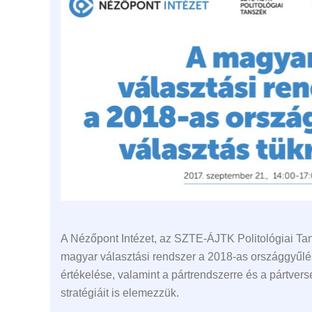
A Nézőpont Intézet, az SZTE-ÁJTK Politológiai T
magyar választási rendszer a 2018-as országgyűlés
értékelése, valamint a pártrendszerre és a pártver
stratégiáit is elemezzük.