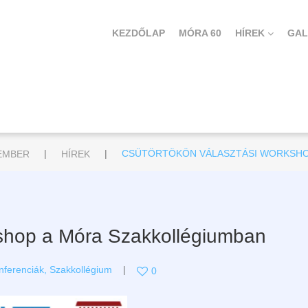
KEZDŐLAP
MÓRA 60
HÍREK
GAL
|
|
EMBER
HÍREK
CSÜTÖRTÖKÖN VÁLASZTÁSI WORKSHO
kshop a Móra Szakkollégiumban
nferenciák
,
Szakkollégium
0