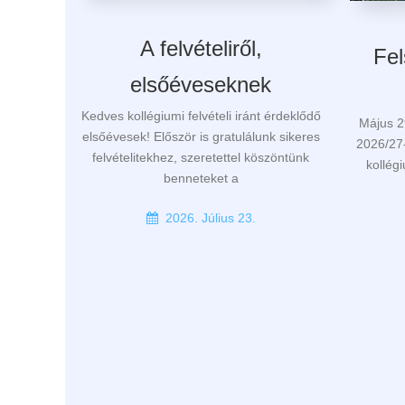
A felvételiről,
Fel
elsőéveseknek
Kedves kollégiumi felvételi iránt érdeklődő
Május 2
elsőévesek! Először is gratulálunk sikeres
2026/27-
felvételitekhez, szeretettel köszöntünk
kollég
benneteket a
2026. Július 23.