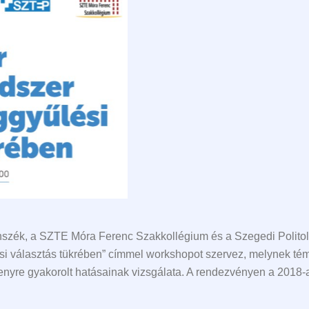
anszék, a SZTE Móra Ferenc Szakkollégium és a Szegedi Polito
i választás tükrében” címmel workshopot szervez, melynek tém
senyre gyakorolt hatásainak vizsgálata. A rendezvényen a 2018-