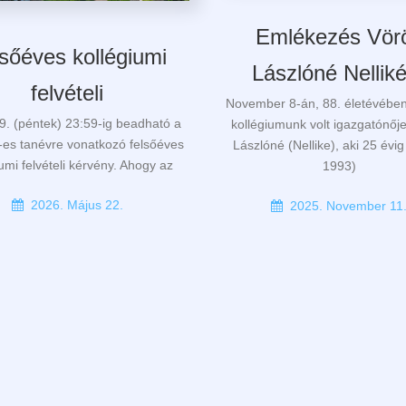
Emlékezés Vör
sőéves kollégiumi
Lászlóné Nellik
felvételi
November 8-án, 88. életévében
9. (péntek) 23:59-ig beadható a
kollégiumunk volt igazgatónőj
es tanévre vonatkozó felsőéves
Lászlóné (Nellike), aki 25 évi
iumi felvételi kérvény. Ahogy az
1993)
2026. Május 22.
2025. November 11