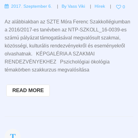
2017. Szeptember 6.
By
Vass Viki
Hírek
0
Az alábbiakban az SZTE Móra Ferenc Szakkollégiumban
a 2016/2017-es tanévben az NTP-SZKOLL_16-0039-es
számú pályázat támogatásával megvalósult szakmai,
közösségi, kulturális rendezvényekről és eseményekről
olvashatnak. KÉPGALÉRIA A SZAKMAI
RENDEZVÉNYEKHEZ Pszichológiai ökológia
témakörben szakkurzus megvalósítása
READ MORE