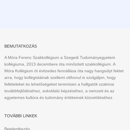
BEMUTATKOZÁS
A Móra Ferenc Szakkollégium a Szegedi Tudományegyetem
kollégiuma, 2013 decembere óta minősített szakkollégium. A
Móra Kollégium öt évtizedes fennállása óta nagy hangsúlyt fektet
arra, hogy kollégistáinak szellemi otthonul is szolgáljon, hogy
feltételeket és lehetőségeket teremtsen a hallgatók szakmai
továbbfejlődéséhez, sokoldalú képzéséhez, a nemzeti és az
egyetemes kultúra és tudomány értékeinek közvetítéséhez.
TOVÁBBI LINKEK
Bejelentkezés