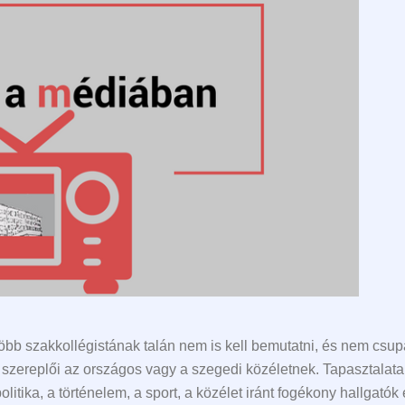
bb szakkollégistának talán nem is kell bemutatni, és nem csupá
szereplői az országos vagy a szegedi közéletnek. Tapasztalataik
tika, a történelem, a sport, a közélet iránt fogékony hallgatók