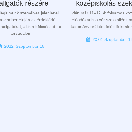
allgatók részére
középiskolás szek
légiumunk személyes jelenléttel
Idén már 11–12. évfolyamos köz
 november elején az érdeklődő
előadókat is a vár szakkollégiu
hallgatókat, akik a bölcsészet-, a
tudományterületet felölelő konfer
társadalom-
2022. Szeptember 15
2022. Szeptember 15.