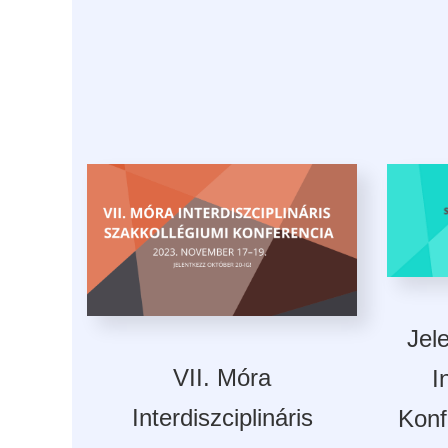
Jel
VII. Móra
I
Interdiszciplináris
Konf