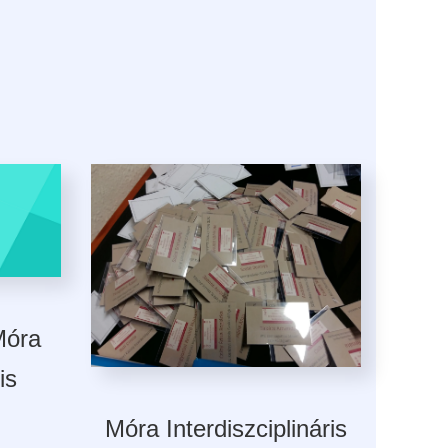
Móra
is
Móra Interdiszciplináris