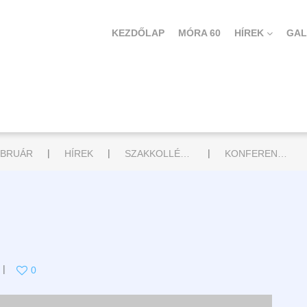
KEZDŐLAP
MÓRA 60
HÍREK
GAL
|
|
|
EBRUÁR
HÍREK
SZAKKOLLÉGIUM
KONFERENCIÁK
0