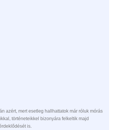
n azért, mert esetleg hallhattatok már róluk mórás
kal, történeteikkel bizonyára felkeltik majd
 érdeklődését is.