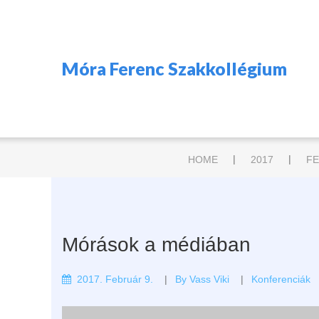
Móra Ferenc Szakkollégium
|
|
HOME
2017
F
Mórások a médiában
2017. Február 9.
By
Vass Viki
Konferenciák